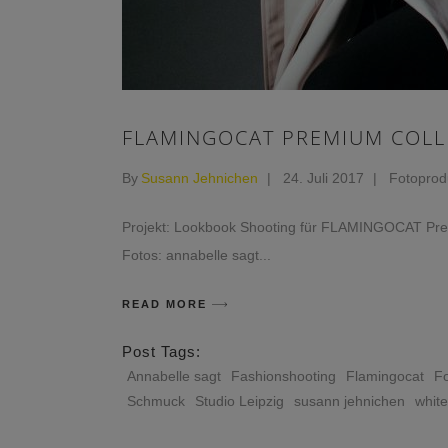
FLAMINGOCAT PREMIUM COLL
By
Susann Jehnichen
24. Juli 2017
Fotoprod
Projekt: Lookbook Shooting für FLAMINGOCAT Premi
Fotos: annabelle sagt
READ MORE
Post Tags:
Annabelle sagt
Fashionshooting
Flamingocat
Fo
Schmuck
Studio Leipzig
susann jehnichen
whit