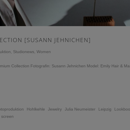
ECTION [SUSANN JEHNICHEN]
uktion
,
Studionews
,
Women
um Collection Fotografin: Susann Jehnichen Model: Emily Hair & Make
toproduktion
Hohlkehle
Jewelry
Julia Neumeister
Leipzig
Lookbo
e screen