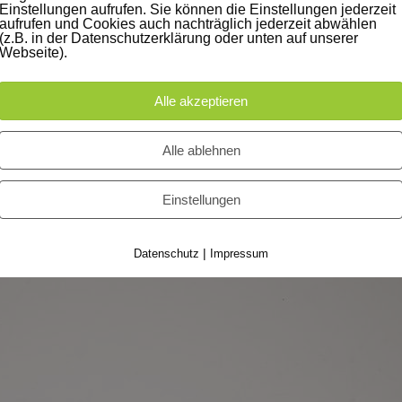
Einstellungen aufrufen. Sie können die Einstellungen jederzeit
afin: Susann Jehnichen Model: Maxi (Iconic Management) Fashion Desig
aufrufen und Cookies auch nachträglich jederzeit abwählen
(z.B. in der Datenschutzerklärung oder unten auf unserer
a Wessel
Webseite).
Alle akzeptieren
Alle ablehnen
laura krettek
Leipzig
Maria Schneider
Mietstudio
mode
Modefotog
Einstellungen
|
Datenschutz
Impressum