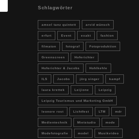
Schlagwörter
amsel tanz quintett
arvid wünsch
erfurt
Event
exakt
fashion
filmaton
fotograf
Fotoproduktion
Greenscreen
Hoferichter
Hoferichter & Jacobs
Hohlkehle
ILS
Jacobs
jörg singer
kampf
laura krettek
Leijione
Leipzig
Leipzig Tourismus und Marketing GmbH
leonore rost
Lichtfest
LTM
mdr
Medientechnik
Mietstudio
mode
Modefotografie
model
Musikvideo