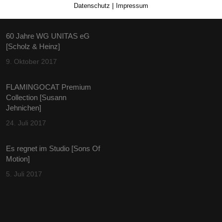
|
Datenschutz
Impressum
iträge
Instagram
60 Jahre WG UNITAS eG
[Scholz & Heinz]
9. Oktober 2017
FLAMINGOCAT Premium
Collection [Susann
Jehnichen]
24. Juli 2017
Es regnet im Studio [Sons Of
Motion]
5. Juli 2017