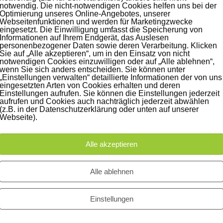
notwendig. Die nicht-notwendigen Cookies helfen uns bei der
Optimierung unseres Online-Angebotes, unserer
Webseitenfunktionen und werden für Marketingzwecke
eingesetzt. Die Einwilligung umfasst die Speicherung von
Informationen auf Ihrem Endgerät, das Auslesen
personenbezogener Daten sowie deren Verarbeitung. Klicken
Sie auf „Alle akzeptieren“, um in den Einsatz von nicht
notwendigen Cookies einzuwilligen oder auf „Alle ablehnen“,
RAR INC.]
wenn Sie sich anders entscheiden. Sie können unter
„Einstellungen verwalten“ detaillierte Informationen der von uns
eingesetzten Arten von Cookies erhalten und deren
duktion
,
Studionews
,
Unkategorisiert
Einstellungen aufrufen. Sie können die Einstellungen jederzeit
aufrufen und Cookies auch nachträglich jederzeit abwählen
(z.B. in der Datenschutzerklärung oder unten auf unserer
er: Admirar Inc. Fotograf: Jörg Singer Visagistin: Reneé Tippner
Webseite).
Alle akzeptieren
tion
Hohlkehle
jörg singer
Leipzig
Mietstudio
Mr Bean
reneé tipp
Alle ablehnen
Einstellungen