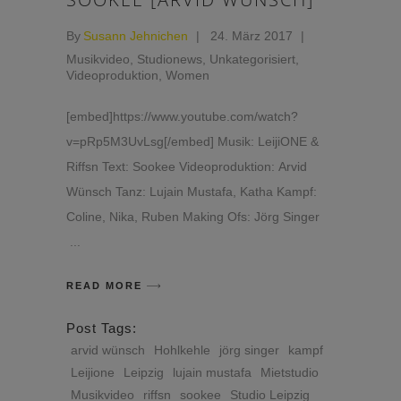
By
Susann Jehnichen
24. März 2017
Musikvideo
,
Studionews
,
Unkategorisiert
,
Videoproduktion
,
Women
[embed]https://www.youtube.com/watch?
v=pRp5M3UvLsg[/embed] Musik: LeijiONE &
Riffsn Text: Sookee Videoproduktion: Arvid
Wünsch Tanz: Lujain Mustafa, Katha Kampf:
Coline, Nika, Ruben Making Ofs: Jörg Singer
READ MORE
Post Tags:
arvid wünsch
Hohlkehle
jörg singer
kampf
Leijione
Leipzig
lujain mustafa
Mietstudio
Musikvideo
riffsn
sookee
Studio Leipzig