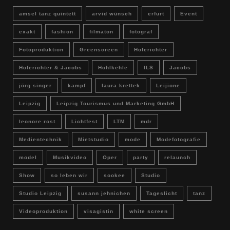
amsel tanz quintett
arvid wünsch
erfurt
Event
exakt
fashion
filmaton
fotograf
Fotoproduktion
Greenscreen
Hoferichter
Hoferichter & Jacobs
Hohlkehle
ILS
Jacobs
jörg singer
kampf
laura krettek
Leijione
Leipzig
Leipzig Tourismus und Marketing GmbH
leonore rost
Lichtfest
LTM
mdr
Medientechnik
Mietstudio
mode
Modefotografie
model
Musikvideo
Oper
party
relaunch
Show
so leben wir
sookee
Studio
Studio Leipzig
susann jehnichen
Tageslicht
tanz
Videoproduktion
visagistin
white screen