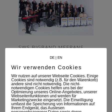
SWS BIGBAND MEERANE
[JÖRG SINGER]
DE
|
EN
By
Susann Jehnichen
27. März 2017
Wir verwenden Cookies
Fotoproduktion
,
Studionews
,
Unkategorisiert
Wir nutzen auf unserer Webseite Cookies. Einige
Cookies sind notwendig (z.B. für den Warenkorb)
Band: SWS Bigband Meerane
andere sind nicht notwendig. Die nicht-
notwendigen Cookies helfen uns bei der
Auftraggeber: Admirar Inc. Fotograf: Jörg
Optimierung unseres Online-Angebotes, unserer
Singer
Webseitenfunktionen und werden für
Marketingzwecke eingesetzt. Die Einwilligung
umfasst die Speicherung von Informationen auf
Ihrem Endgerät, das Auslesen
READ MORE
personenbezogener Daten sowie deren