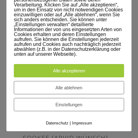
Verarbeitung. Klicken Sie auf „Alle akzeptieren“,
Post Tags:
um in den Einsatz von nicht notwendigen Cookies
einzuwilligen oder auf „Alle ablehnen“, wenn Sie
Bigband
Fotoproduktion
Hohlkehle
sich anders entscheiden. Sie können unter
„Einstellungen verwalten“ detaillierte
jörg singer
Leipzig
Meerane
Mietstudio
Informationen der von uns eingesetzten Arten von
Studio Leipzig
SWS Bigband
white screen
Cookies erhalten und deren Einstellungen
aufrufen. Sie können die Einstellungen jederzeit
aufrufen und Cookies auch nachträglich jederzeit
abwählen (z.B. in der Datenschutzerklärung oder
unten auf unserer Webseite).
Alle akzeptieren
Alle ablehnen
Einstellungen
|
Datenschutz
Impressum
SOOKEE [ARVID WÜNSCH]