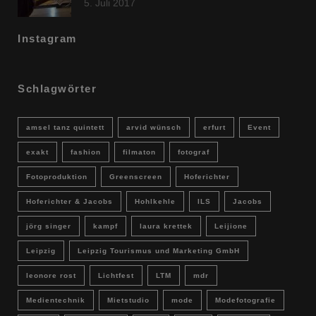
5. Juli 2017
Instagram
Schlagwörter
amsel tanz quintett
arvid wünsch
erfurt
Event
exakt
fashion
filmaton
fotograf
Fotoproduktion
Greenscreen
Hoferichter
Hoferichter & Jacobs
Hohlkehle
ILS
Jacobs
jörg singer
kampf
laura krettek
Leijione
Leipzig
Leipzig Tourismus und Marketing GmbH
leonore rost
Lichtfest
LTM
mdr
Medientechnik
Mietstudio
mode
Modefotografie