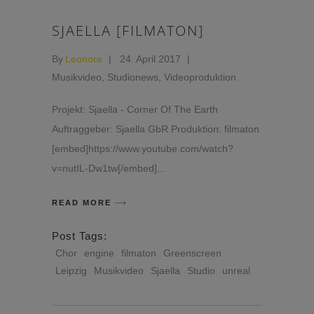
SJAELLA [FILMATON]
By
Leonore
24. April 2017
Musikvideo
,
Studionews
,
Videoproduktion
Projekt: Sjaella - Corner Of The Earth
Auftraggeber: Sjaella GbR Produktion: filmaton
[embed]https://www.youtube.com/watch?
v=nutIL-Dw1tw[/embed]
READ MORE
Post Tags:
Chor
engine
filmaton
Greenscreen
Leipzig
Musikvideo
Sjaella
Studio
unreal