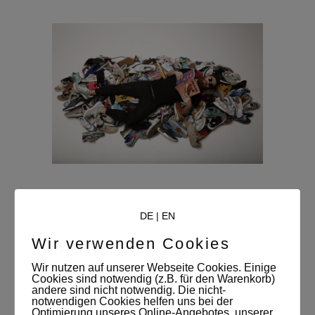
SUMMIT29 [JÖRG SINGER]
DE
|
EN
By
Susann Jehnichen
7. April 2017
Wir verwenden Cookies
Fotoproduktion
,
Studionews
,
Unkategorisiert
Wir nutzen auf unserer Webseite Cookies. Einige
Projekt: Summit29 - Sneaker Event
Cookies sind notwendig (z.B. für den Warenkorb)
andere sind nicht notwendig. Die nicht-
Auftraggeber: Noack & Schöps GbR
notwendigen Cookies helfen uns bei der
Optimierung unseres Online-Angebotes, unserer