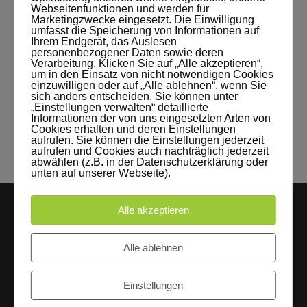
Fotograf: Jörg Singer
Webseitenfunktionen und werden für
Marketingzwecke eingesetzt. Die Einwilligung
umfasst die Speicherung von Informationen auf
READ MORE
Ihrem Endgerät, das Auslesen
personenbezogener Daten sowie deren
Verarbeitung. Klicken Sie auf „Alle akzeptieren“,
Post Tags:
um in den Einsatz von nicht notwendigen Cookies
Hohlkehle
jörg singer
Leipzig
einzuwilligen oder auf „Alle ablehnen“, wenn Sie
sich anders entscheiden. Sie können unter
Produktfotografie
Sneaker
Street Style
„Einstellungen verwalten“ detaillierte
Informationen der von uns eingesetzten Arten von
Studio Leipzig
Summit29
white screen
Cookies erhalten und deren Einstellungen
aufrufen. Sie können die Einstellungen jederzeit
aufrufen und Cookies auch nachträglich jederzeit
abwählen (z.B. in der Datenschutzerklärung oder
unten auf unserer Webseite).
Alle akzeptieren
Alle ablehnen
Einstellungen
LEIPZIGS MIETSTUDIO