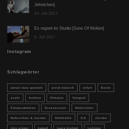
Jehnichen]
24. Juli 2017
Es regnet im Studio [Sons Of Motion]
5. Juli 2017
Instagram
Schlagwörter
amsel tanz quintett
arvid wünsch
erfurt
Event
exakt
fashion
filmaton
fotograf
Fotoproduktion
Greenscreen
Hoferichter
Hoferichter & Jacobs
Hohlkehle
ILS
Jacobs
jörg singer
kampf
laura krettek
Leijione