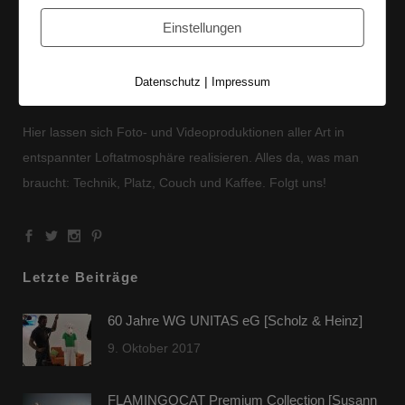
Einstellungen
|
Datenschutz
Impressum
LEIPZIGS MIETSTUDIO
Hier lassen sich Foto- und Videoproduktionen aller Art in
entspannter Loftatmosphäre realisieren. Alles da, was man
braucht: Technik, Platz, Couch und Kaffee. Folgt uns!
Letzte Beiträge
60 Jahre WG UNITAS eG [Scholz & Heinz]
9. Oktober 2017
FLAMINGOCAT Premium Collection [Susann