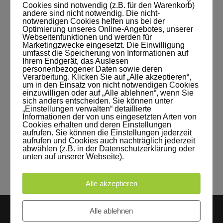
[SONS OF MOTION]
Cookies sind notwendig (z.B. für den Warenkorb)
andere sind nicht notwendig. Die nicht-
notwendigen Cookies helfen uns bei der
By
Onkel filmaton
5. Juli 2017
Optimierung unseres Online-Angebotes, unserer
Studionews
,
Videoproduktion
Webseitenfunktionen und werden für
Marketingzwecke eingesetzt. Die Einwilligung
umfasst die Speicherung von Informationen auf
Vor nicht allzu langer Zeit waren die
Ihrem Endgerät, das Auslesen
personenbezogener Daten sowie deren
stadtbekannten "Sons Of Motion" bei uns zu
Verarbeitung. Klicken Sie auf „Alle akzeptieren“,
um in den Einsatz von nicht notwendigen Cookies
Besuch im Studio. Produziert wurde bei Wind
einzuwilligen oder auf „Alle ablehnen“, wenn Sie
und Wetter IM Studio ein Werbespot für die
sich anders entscheiden. Sie können unter
„Einstellungen verwalten“ detaillierte
"A&O Hotels und Hostels". Zum Glück blieben
Informationen der von uns eingesetzten Arten von
Cookies erhalten und deren Einstellungen
die Schäfchen im Trockenen!
aufrufen. Sie können die Einstellungen jederzeit
aufrufen und Cookies auch nachträglich jederzeit
abwählen (z.B. in der Datenschutzerklärung oder
READ MORE
unten auf unserer Webseite).
Alle akzeptieren
Alle ablehnen