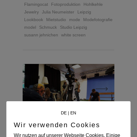
Flamingocat
Fotoproduktion
Hohlkehle
Jewelry
Julia Neumeister
Leipzig
Lookbook
Mietstudio
mode
Modefotografie
model
Schmuck
Studio Leipzig
susann jehnichen
white screen
DE
|
EN
Wir verwenden Cookies
ES REGNET IM STUDIO
Wir nutzen auf unserer Webseite Cookies. Einige