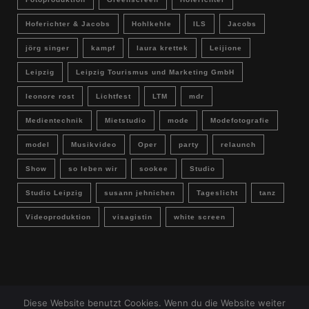
Hoferichter & Jacobs
Hohlkehle
ILS
Jacobs
jörg singer
kampf
laura krettek
Leijione
Leipzig
Leipzig Tourismus und Marketing GmbH
leonore rost
Lichtfest
LTM
mdr
Medientechnik
Mietstudio
mode
Modefotografie
model
Musikvideo
Oper
party
relaunch
Show
so leben wir
sookee
Studio
Studio Leipzig
susann jehnichen
Tageslicht
tanz
Videoproduktion
visagistin
white screen
Diese Website benutzt Cookies. Wenn du die Website weiter
IMPRESSUM & DATENSCHUTZ
Buchungsanfrage