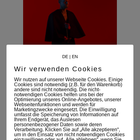
DE
|
EN
ARPEN [TOBIAS SCHÜTZE,
DENNIS ARNOLD]
Wir verwenden Cookies
Wir nutzen auf unserer Webseite Cookies. Einige
By
Leonore
14. Oktober 2016
Cookies sind notwendig (z.B. für den Warenkorb)
Musikvideo
,
Studionews
,
Videoproduktion
andere sind nicht notwendig. Die nicht-
notwendigen Cookies helfen uns bei der
Optimierung unseres Online-Angebotes, unserer
[embed]https://www.youtube.com/watch?
Webseitenfunktionen und werden für
Marketingzwecke eingesetzt. Die Einwilligung
time_continue=212&v=8kyDK4zwdcI[/embed]
umfasst die Speicherung von Informationen auf
Ihrem Endgerät, das Auslesen
Band: Arpen Song: tmttb Videoproduktion:
personenbezogener Daten sowie deren
Tobias Schuetze, Dennis Arnold Make Up:
Verarbeitung. Klicken Sie auf „Alle akzeptieren“,
um in den Einsatz von nicht notwendigen Cookies
Cordula Kreuter, Thora Pilling Making Ofs: Jörg
einzuwilligen oder auf „Alle ablehnen“, wenn Sie