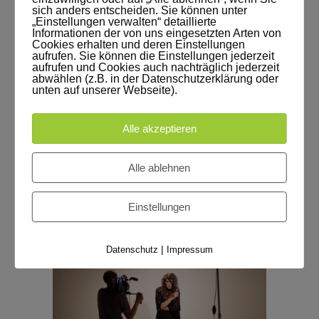
sich anders entscheiden. Sie können unter
Singer
„Einstellungen verwalten“ detaillierte
Informationen der von uns eingesetzten Arten von
Cookies erhalten und deren Einstellungen
READ MORE
aufrufen. Sie können die Einstellungen jederzeit
aufrufen und Cookies auch nachträglich jederzeit
abwählen (z.B. in der Datenschutzerklärung oder
Post Tags:
unten auf unserer Webseite).
arpen
dennis arnold
musik
Musikvideo
niklas kraft
Studio Leipzig
tmttb
Alle akzeptieren
tobias schuetze
Videoproduktion
zodiaque
Alle ablehnen
Einstellungen
|
Datenschutz
Impressum