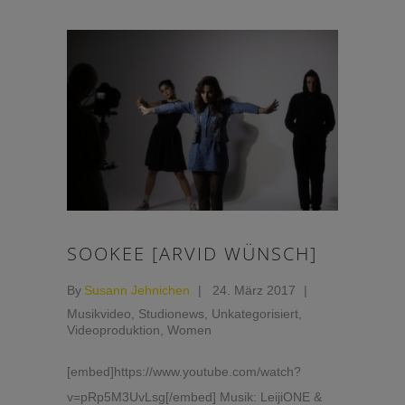
SOOKEE [ARVID WÜNSCH]
By
Susann Jehnichen
24. März 2017
Musikvideo
,
Studionews
,
Unkategorisiert
,
Videoproduktion
,
Women
[embed]https://www.youtube.com/watch?
v=pRp5M3UvLsg[/embed] Musik: LeijiONE &