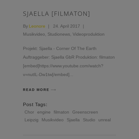
SJAELLA [FILMATON]
By
Leonore
24. April 2017
Musikvideo
,
Studionews
,
Videoproduktion
Projekt: Sjaella - Corner Of The Earth
Auftraggeber: Sjaella GbR Produktion: filmaton
[embed]https://www.youtube.com/watch?
v=nutIL-Dw1tw[/embed]
READ MORE
Post Tags:
Chor
engine
filmaton
Greenscreen
Leipzig
Musikvideo
Sjaella
Studio
unreal