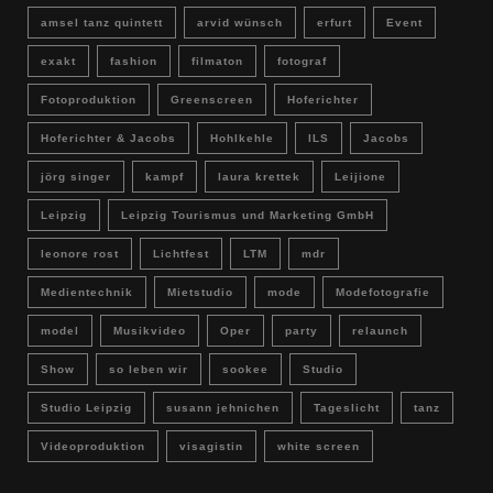
amsel tanz quintett
arvid wünsch
erfurt
Event
exakt
fashion
filmaton
fotograf
Fotoproduktion
Greenscreen
Hoferichter
Hoferichter & Jacobs
Hohlkehle
ILS
Jacobs
jörg singer
kampf
laura krettek
Leijione
Leipzig
Leipzig Tourismus und Marketing GmbH
leonore rost
Lichtfest
LTM
mdr
Medientechnik
Mietstudio
mode
Modefotografie
model
Musikvideo
Oper
party
relaunch
Show
so leben wir
sookee
Studio
Studio Leipzig
susann jehnichen
Tageslicht
tanz
Videoproduktion
visagistin
white screen