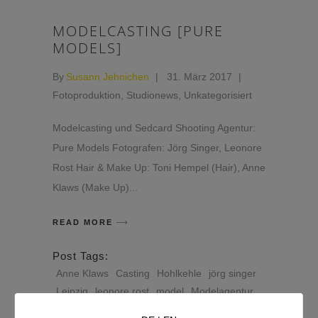
MODELCASTING [PURE
MODELS]
By
Susann Jehnichen
31. März 2017
Fotoproduktion
,
Studionews
,
Unkategorisiert
Modelcasting und Sedcard Shooting Agentur:
Pure Models Fotografen: Jörg Singer, Leonore
Rost Hair & Make Up: Toni Hempel (Hair), Anne
Klaws (Make Up)
READ MORE
Post Tags:
Anne Klaws
Casting
Hohlkehle
jörg singer
Leipzig
leonore rost
model
Modelagentur
Pure Models
Sedcard
Shooting