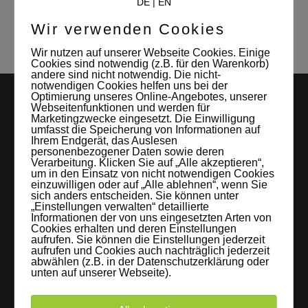
DE
|
EN
Studio Leipzig
Toni Hempel
Wir verwenden Cookies
Wir nutzen auf unserer Webseite Cookies. Einige
Cookies sind notwendig (z.B. für den Warenkorb)
andere sind nicht notwendig. Die nicht-
notwendigen Cookies helfen uns bei der
Optimierung unseres Online-Angebotes, unserer
Webseitenfunktionen und werden für
Marketingzwecke eingesetzt. Die Einwilligung
umfasst die Speicherung von Informationen auf
Ihrem Endgerät, das Auslesen
personenbezogener Daten sowie deren
Verarbeitung. Klicken Sie auf „Alle akzeptieren“,
um in den Einsatz von nicht notwendigen Cookies
einzuwilligen oder auf „Alle ablehnen“, wenn Sie
LEIPZIGS MIETSTUDIO
sich anders entscheiden. Sie können unter
„Einstellungen verwalten“ detaillierte
Hier lassen sich Foto- und Videoproduktionen aller Art in
Informationen der von uns eingesetzten Arten von
Cookies erhalten und deren Einstellungen
entspannter Loftatmosphäre realisieren. Alles da, was man
aufrufen. Sie können die Einstellungen jederzeit
aufrufen und Cookies auch nachträglich jederzeit
braucht: Technik, Platz, Couch und Kaffee. Folgt uns!
abwählen (z.B. in der Datenschutzerklärung oder
unten auf unserer Webseite).