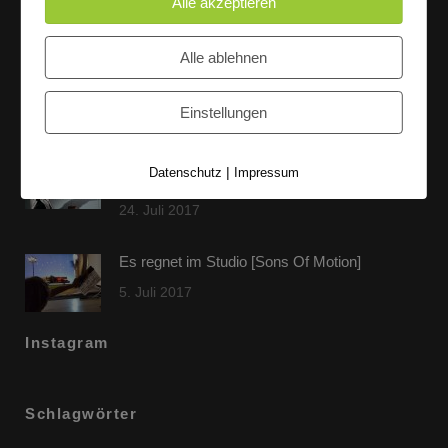
Alle akzeptieren
Letzte Beiträge
Alle ablehnen
60 Jahre WG UNITAS eG [Scholz & Heinz]
9. Oktober 2017
Einstellungen
FLAMINGOCAT Premium Collection [Susann
|
Datenschutz
Impressum
Jehnichen]
24. Juli 2017
Es regnet im Studio [Sons Of Motion]
5. Juli 2017
Instagram
Schlagwörter