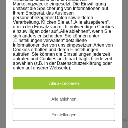
Marketingzwecke eingesetzt. Die Einwilligung
umfasst die Speicherung von Informationen auf
Ihrem Endgerät, das Auslesen
personenbezogener Daten sowie deren
Verarbeitung. Klicken Sie auf „Alle akzeptieren“,
um in den Einsatz von nicht notwendigen Cookies
einzuwilligen oder auf „Alle ablehnen“, wenn Sie
sich anders entscheiden. Sie können unter
„Einstellungen verwalten“ detaillierte
Informationen der von uns eingesetzten Arten von
Cookies erhalten und deren Einstellungen
aufrufen. Sie können die Einstellungen jederzeit
RELAUNCH PARTY [STUDIO
aufrufen und Cookies auch nachträglich jederzeit
LEIPZIG]
abwählen (z.B. in der Datenschutzerklärung oder
unten auf unserer Webseite).
By
Leonore
5. Dezember 2016
Studionews
Alle akzeptieren
Band: Amsel Tanz Quintett Voract: Nina Janus
Alle ablehnen
DJ: Bendeg Bar: Uptown Coffee Bar Fotos:
Vitali Federov [gallery link="file"
Einstellungen
ids="4684,4683,4682,4681,4680,4679,4676,4675,4674,46