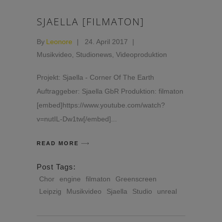
SJAELLA [FILMATON]
By
Leonore
24. April 2017
Musikvideo
,
Studionews
,
Videoproduktion
Projekt: Sjaella - Corner Of The Earth
Auftraggeber: Sjaella GbR Produktion: filmaton
[embed]https://www.youtube.com/watch?
v=nutIL-Dw1tw[/embed]
READ MORE
Post Tags:
Chor
engine
filmaton
Greenscreen
Leipzig
Musikvideo
Sjaella
Studio
unreal