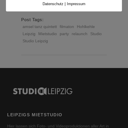
|
Datenschutz
Impressum
READ MORE
Post Tags:
amsel tanz quintett
filmaton
Hohlkehle
Leipzig
Mietstudio
party
relaunch
Studio
Studio Leipzig
LEIPZIGS MIETSTUDIO
Hier lassen sich Foto- und Videoproduktionen aller Art in