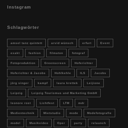
Instagram
Schlagwörter
amsel tanz quintett
arvid wünsch
erfurt
Event
exakt
fashion
filmaton
fotograf
Fotoproduktion
Greenscreen
Hoferichter
Hoferichter & Jacobs
Hohlkehle
ILS
Jacobs
jörg singer
kampf
laura krettek
Leijione
Leipzig
Leipzig Tourismus und Marketing GmbH
leonore rost
Lichtfest
LTM
mdr
Medientechnik
Mietstudio
mode
Modefotografie
model
Musikvideo
Oper
party
relaunch