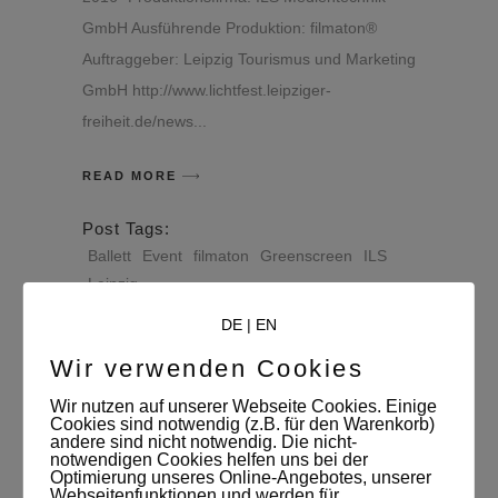
GmbH Ausführende Produktion: filmaton®
Auftraggeber: Leipzig Tourismus und Marketing
GmbH http://www.lichtfest.leipziger-
freiheit.de/news
READ MORE
Post Tags:
Ballett
Event
filmaton
Greenscreen
ILS
Leipzig
Leipzig Tourismus und Marketing GmbH
DE
|
EN
Lichtfest
LTM
Medientechnik
Oper
Show
Wir verwenden Cookies
Wir nutzen auf unserer Webseite Cookies. Einige
Cookies sind notwendig (z.B. für den Warenkorb)
andere sind nicht notwendig. Die nicht-
notwendigen Cookies helfen uns bei der
Optimierung unseres Online-Angebotes, unserer
Webseitenfunktionen und werden für