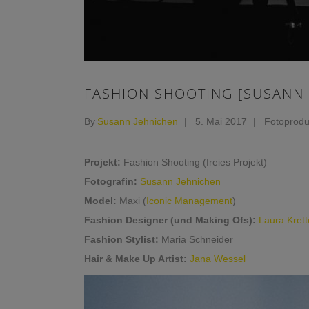
FASHION SHOOTING [SUSANN 
By
Susann Jehnichen
5. Mai 2017
Fotoprodu
Projekt:
Fashion Shooting (freies Projekt)
Fotografin:
Susann Jehnichen
Model:
Maxi (
Iconic Management
)
Fashion Designer (und Making Ofs):
Laura Krett
Fashion Stylist:
Maria Schneider
Hair & Make Up Artist:
Jana Wessel