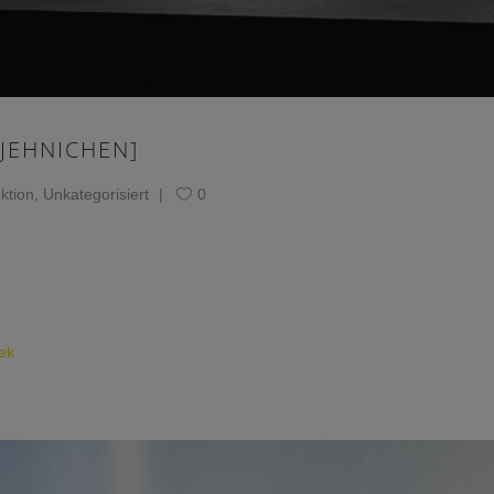
JEHNICHEN]
ktion
,
Unkategorisiert
0
ek