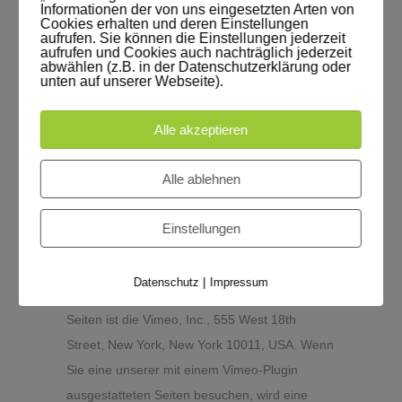
eingeloggt sind ermöglichen Sie YouTube, Ihr
Informationen der von uns eingesetzten Arten von
Cookies erhalten und deren Einstellungen
Surfverhalten direkt Ihrem persönlichen Profil
aufrufen. Sie können die Einstellungen jederzeit
zuzuordnen. Dies können Sie verhindern,
aufrufen und Cookies auch nachträglich jederzeit
abwählen (z.B. in der Datenschutzerklärung oder
indem Sie sich aus Ihrem YouTube-Account
unten auf unserer Webseite).
ausloggen.
Alle akzeptieren
Weitere Informationen zum Umgang von
Nutzerdaten finden Sie in der
Alle ablehnen
Datenschutzerklärung von YouTube unter:
https://www.google.de/intl/de/policies/privacy
Einstellungen
Vimeo
Unsere Webseite nutzt Plugins der von Vimeo
|
Datenschutz
Impressum
Inc. betriebenen Seite Vimeo. Betreiber der
Seiten ist die Vimeo, Inc., 555 West 18th
Street, New York, New York 10011, USA. Wenn
Sie eine unserer mit einem Vimeo-Plugin
ausgestatteten Seiten besuchen, wird eine