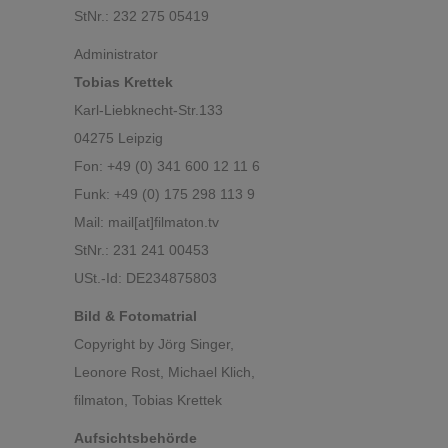
StNr.: 232 275 05419
Administrator
Tobias Krettek
Karl-Liebknecht-Str.133
04275 Leipzig
Fon: +49 (0) 341 600 12 11 6
Funk: +49 (0) 175 298 113 9
Mail: mail[at]filmaton.tv
StNr.: 231 241 00453
USt.-Id: DE234875803
Bild & Fotomatrial
Copyright by Jörg Singer,
Leonore Rost, Michael Klich,
filmaton, Tobias Krettek
Aufsichtsbehörde