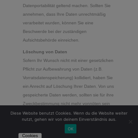
Datenportabilität geltend machen. Sollten Sie
annehmen, dass Ihre Daten unrechtmäßig
verarbeitet wurden, können Sie eine
Beschwerde bei der zuständigen
Aufsichtsbehörde einreichen.
Löschung von Daten
Sofern Ihr Wunsch nicht mit einer gesetzlichen
Pflicht zur Aufbewahrung von Daten (z.B.
Vorratsdatenspeicherung) kollidiert, haben Sie
ein Anrecht auf Löschung Ihrer Daten. Von uns
gespeicherte Daten werden, sollten sie für ihre
Zweckbestimmung nicht mehr vonnöten sein
und es keine gesetzlichen
Diese Website benutzt Cookies. Wenn du die Website weiter
nutzt, gehen wir von deinem Einverständnis aus.
Aufbewahrungsfristen geben, gelöscht. Falls
OK
eine Löschung nicht durchgeführt werden
Cookies