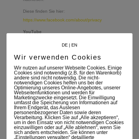
Diese finden Sie hier:
https://www.facebook.com/about/privacy
YouTube
Unsere Webseite nutzt Plugins der von Google
DE
|
EN
betriebenen Seite YouTube. Betreiber der
Wir verwenden Cookies
Seiten ist die YouTube, LLC, 901 Cherry Ave.,
San Bruno, CA 94066, USA. Wenn Sie eine
Wir nutzen auf unserer Webseite Cookies. Einige
Cookies sind notwendig (z.B. für den Warenkorb)
unserer mit einem YouTube-Plugin
andere sind nicht notwendig. Die nicht-
notwendigen Cookies helfen uns bei der
ausgestatteten Seiten besuchen, wird eine
Optimierung unseres Online-Angebotes, unserer
Webseitenfunktionen und werden für
Verbindung zu den Servern von YouTube
Marketingzwecke eingesetzt. Die Einwilligung
hergestellt. Dabei wird dem Youtube-Server
umfasst die Speicherung von Informationen auf
Ihrem Endgerät, das Auslesen
mitgeteilt, welche unserer Seiten Sie besucht
personenbezogener Daten sowie deren
Verarbeitung. Klicken Sie auf „Alle akzeptieren“,
haben.
um in den Einsatz von nicht notwendigen Cookies
einzuwilligen oder auf „Alle ablehnen“, wenn Sie
Wenn Sie in Ihrem YouTube-Account
sich anders entscheiden. Sie können unter
„Einstellungen verwalten“ detaillierte