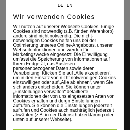
niklas kraft
Studio Leipzig
tmttb
DE
|
EN
tobias schuetze
Videoproduktion
zodiaque
Wir verwenden Cookies
Wir nutzen auf unserer Webseite Cookies. Einige
Cookies sind notwendig (z.B. für den Warenkorb)
andere sind nicht notwendig. Die nicht-
notwendigen Cookies helfen uns bei der
Optimierung unseres Online-Angebotes, unserer
Webseitenfunktionen und werden für
Marketingzwecke eingesetzt. Die Einwilligung
umfasst die Speicherung von Informationen auf
Ihrem Endgerät, das Auslesen
personenbezogener Daten sowie deren
Verarbeitung. Klicken Sie auf „Alle akzeptieren“,
um in den Einsatz von nicht notwendigen Cookies
einzuwilligen oder auf „Alle ablehnen“, wenn Sie
sich anders entscheiden. Sie können unter
LEIPZIGS MIETSTUDIO
„Einstellungen verwalten“ detaillierte
Informationen der von uns eingesetzten Arten von
Hier lassen sich Foto- und Videoproduktionen aller Art in
Cookies erhalten und deren Einstellungen
aufrufen. Sie können die Einstellungen jederzeit
entspannter Loftatmosphäre realisieren. Alles da, was man
aufrufen und Cookies auch nachträglich jederzeit
abwählen (z.B. in der Datenschutzerklärung oder
braucht: Technik, Platz, Couch und Kaffee. Folgt uns!
unten auf unserer Webseite).