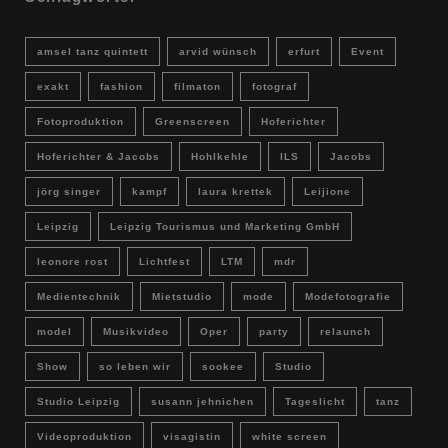
amsel tanz quintett
arvid wünsch
erfurt
Event
exakt
fashion
filmaton
fotograf
Fotoproduktion
Greenscreen
Hoferichter
Hoferichter & Jacobs
Hohlkehle
ILS
Jacobs
jörg singer
kampf
laura krettek
Leijione
Leipzig
Leipzig Tourismus und Marketing GmbH
leonore rost
Lichtfest
LTM
mdr
Medientechnik
Mietstudio
mode
Modefotografie
model
Musikvideo
Oper
party
relaunch
Show
so leben wir
sookee
Studio
Studio Leipzig
susann jehnichen
Tageslicht
tanz
Videoproduktion
visagistin
white screen