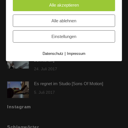
Alle akzeptieren
Letzte Beiträge
Alle ablehnen
60 Jahre WG UNITAS eG [Scholz & Heinz]
Einstellungen
9. Oktober 2017
|
Datenschutz
Impressum
FLAMINGOCAT Premium Collection [Susann
Jehnichen]
24. Juli 2017
Es regnet im Studio [Sons Of Motion]
5. Juli 2017
Instagram
Schlagwörter