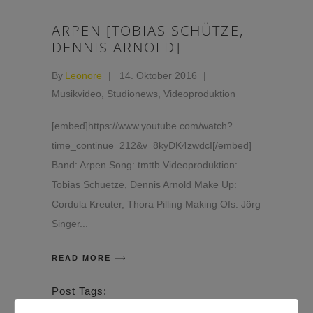
ARPEN [TOBIAS SCHÜTZE,
DENNIS ARNOLD]
By
Leonore
14. Oktober 2016
Musikvideo
,
Studionews
,
Videoproduktion
[embed]https://www.youtube.com/watch?
time_continue=212&v=8kyDK4zwdcI[/embed]
Band: Arpen Song: tmttb Videoproduktion:
Tobias Schuetze, Dennis Arnold Make Up:
Cordula Kreuter, Thora Pilling Making Ofs: Jörg
Singer
READ MORE
Post Tags:
arpen
dennis arnold
musik
Musikvideo