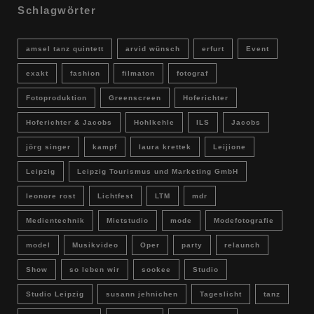
Schlagwörter
amsel tanz quintett
arvid wünsch
erfurt
Event
exakt
fashion
filmaton
fotograf
Fotoproduktion
Greenscreen
Hoferichter
Hoferichter & Jacobs
Hohlkehle
ILS
Jacobs
jörg singer
kampf
laura krettek
Leijione
Leipzig
Leipzig Tourismus und Marketing GmbH
leonore rost
Lichtfest
LTM
mdr
Medientechnik
Mietstudio
mode
Modefotografie
model
Musikvideo
Oper
party
relaunch
Show
so leben wir
sookee
Studio
Studio Leipzig
susann jehnichen
Tageslicht
tanz