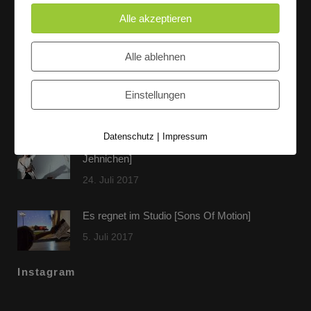
Alle akzeptieren
Letzte Beiträge
Alle ablehnen
60 Jahre WG UNITAS eG [Scholz & Heinz]
Einstellungen
9. Oktober 2017
|
Datenschutz
Impressum
FLAMINGOCAT Premium Collection [Susann
Jehnichen]
24. Juli 2017
Es regnet im Studio [Sons Of Motion]
5. Juli 2017
Instagram