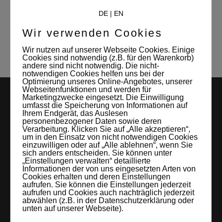
Mitverwalterin und Kontaktperson des
DE
|
EN
Studio Leipzigs
Wir verwenden Cookies
Wir nutzen auf unserer Webseite Cookies. Einige
Cookies sind notwendig (z.B. für den Warenkorb)
andere sind nicht notwendig. Die nicht-
notwendigen Cookies helfen uns bei der
Optimierung unseres Online-Angebotes, unserer
Webseitenfunktionen und werden für
Marketingzwecke eingesetzt. Die Einwilligung
umfasst die Speicherung von Informationen auf
Ihrem Endgerät, das Auslesen
personenbezogener Daten sowie deren
Verarbeitung. Klicken Sie auf „Alle akzeptieren“,
um in den Einsatz von nicht notwendigen Cookies
einzuwilligen oder auf „Alle ablehnen“, wenn Sie
sich anders entscheiden. Sie können unter
LEIPZIGS MIETSTUDIO
„Einstellungen verwalten“ detaillierte
Informationen der von uns eingesetzten Arten von
Cookies erhalten und deren Einstellungen
Hier lassen sich Foto- und Videoproduktionen aller Art in
aufrufen. Sie können die Einstellungen jederzeit
entspannter Loftatmosphäre realisieren. Alles da, was man
aufrufen und Cookies auch nachträglich jederzeit
abwählen (z.B. in der Datenschutzerklärung oder
braucht: Technik, Platz, Couch und Kaffee. Folgt uns!
unten auf unserer Webseite).