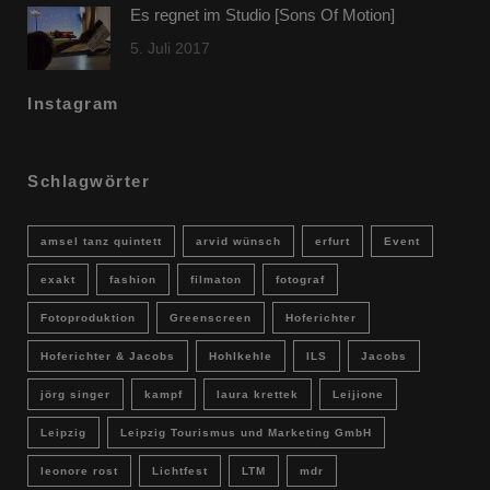
Es regnet im Studio [Sons Of Motion]
5. Juli 2017
Instagram
Schlagwörter
amsel tanz quintett
arvid wünsch
erfurt
Event
exakt
fashion
filmaton
fotograf
Fotoproduktion
Greenscreen
Hoferichter
Hoferichter & Jacobs
Hohlkehle
ILS
Jacobs
jörg singer
kampf
laura krettek
Leijione
Leipzig
Leipzig Tourismus und Marketing GmbH
leonore rost
Lichtfest
LTM
mdr