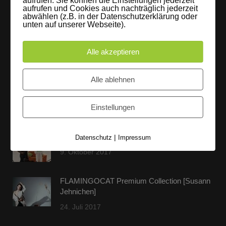
aufrufen. Sie können die Einstellungen jederzeit
aufrufen und Cookies auch nachträglich jederzeit
LEIPZIGS MIETSTUDIO
abwählen (z.B. in der Datenschutzerklärung oder
unten auf unserer Webseite).
Hier lassen sich Foto- und Videoproduktionen aller Art in
entspannter Loftatmosphäre realisieren. Alles da, was man
Alle akzeptieren
braucht: Technik, Platz, Couch und Kaffee. Folgt uns!
Alle ablehnen
Einstellungen
Letzte Beiträge
60 Jahre WG UNITAS eG [Scholz & Heinz]
|
Datenschutz
Impressum
9. Oktober 2017
FLAMINGOCAT Premium Collection [Susann
Jehnichen]
24. Juli 2017