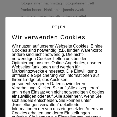
fotografinnen nachmittag
fotografinnen treff
franka hoser
Hohlkehle
jasmin zwick
jenny stadthaus
kunstlich
laura krettek
leonore rost
mode
modedesign
DE
|
EN
modedesignerin
model
mona lutz
ouiiuo photo & style
ramona schacht
Wir verwenden Cookies
sarah muehl
silke grobert
Wir nutzen auf unserer Webseite Cookies. Einige
stefanie schumacher
Studio Leipzig
Cookies sind notwendig (z.B. für den Warenkorb)
andere sind nicht notwendig. Die nicht-
susann jehnichen
Tageslicht
visagistin
notwendigen Cookies helfen uns bei der
Optimierung unseres Online-Angebotes, unserer
Webseitenfunktionen und werden für
Marketingzwecke eingesetzt. Die Einwilligung
umfasst die Speicherung von Informationen auf
Ihrem Endgerät, das Auslesen
personenbezogener Daten sowie deren
Verarbeitung. Klicken Sie auf „Alle akzeptieren“,
um in den Einsatz von nicht notwendigen Cookies
einzuwilligen oder auf „Alle ablehnen“, wenn Sie
sich anders entscheiden. Sie können unter
„Einstellungen verwalten“ detaillierte
Informationen der von uns eingesetzten Arten von
Cookies erhalten und deren Einstellungen