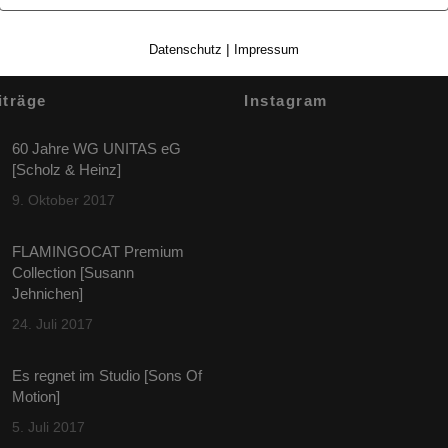
|
Datenschutz
Impressum
iträge
Instagram
60 Jahre WG UNITAS eG
[Scholz & Heinz]
9. Oktober 2017
FLAMINGOCAT Premium
Collection [Susann
Jehnichen]
24. Juli 2017
Es regnet im Studio [Sons Of
Motion]
5. Juli 2017