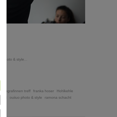
 photo & style
fotografinnen treff
franka hoser
Hohlkehle
lutz
ouiiuo photo & style
ramona schacht