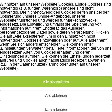
Wir nutzen auf unserer Webseite Cookies. Einige Cookies sind
notwendig (z.B. für den Warenkorb) andere sind nicht
notwendig. Die nicht-notwendigen Cookies helfen uns bei der
Optimierung unseres Online-Angebotes, unserer
Webseitenfunktionen und werden für Marketingzwecke
eingesetzt. Die Einwilligung umfasst die Speicherung von
Informationen auf Ihrem Endgerät, das Auslesen
personenbezogener Daten sowie deren Verarbeitung. Klicken
G
Sie auf „Alle akzeptieren“, um in den Einsatz von nicht
notwendigen Cookies einzuwilligen oder auf „Alle ablehnen“,
wenn Sie sich anders entscheiden. Sie können unter
ion
,
Studionews
„Einstellungen verwalten“ detaillierte Informationen der von uns
eingesetzten Arten von Cookies erhalten und deren
Einstellungen aufrufen. Sie können die Einstellungen jederzeit
design: Laura Krettek Organisation: Leonore Rost Making Ofs: ouiiuo
aufrufen und Cookies auch nachträglich jederzeit abwählen
(z.B. in der Datenschutzerklärung oder unten auf unserer
Webseite).
Alle akzeptieren
henreuter
bloggerin
fashion
fotografinnen
fotografinnen nachmittag
ttek
leonore rost
mode
modedesign
modedesignerin
model
mona 
Alle ablehnen
Studio Leipzig
susann jehnichen
Tageslicht
visagistin
Einstellungen