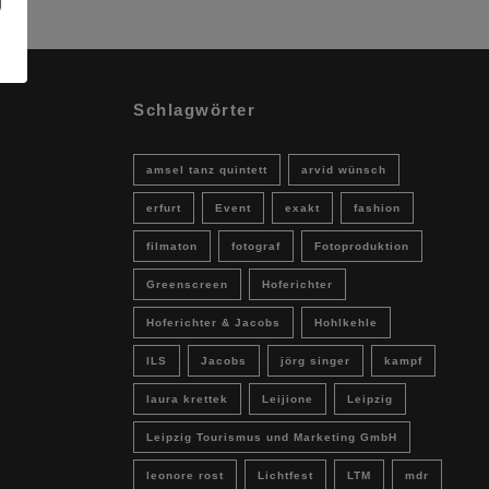
Schlagwörter
amsel tanz quintett
arvid wünsch
erfurt
Event
exakt
fashion
filmaton
fotograf
Fotoproduktion
Greenscreen
Hoferichter
Hoferichter & Jacobs
Hohlkehle
ILS
Jacobs
jörg singer
kampf
laura krettek
Leijione
Leipzig
Leipzig Tourismus und Marketing GmbH
leonore rost
Lichtfest
LTM
mdr