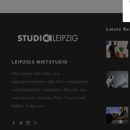
Letzte Be
LEIPZIGS MIETSTUDIO
Hier lassen sich Foto- und
Videoproduktionen aller Art in entspannter
Loftatmosphäre realisieren. Alles da, was
man braucht: Technik, Platz, Couch und
Kaffee. Folgt uns!