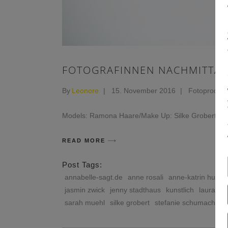
FOTOGRAFINNEN NACHMITTA
By
Leonore
15. November 2016
Fotoprodukt
Models: Ramona Haare/Make Up: Silke Grobert Mode
READ MORE
Post Tags:
annabelle-sagt.de
anne rosali
anne-katrin hutsc
jasmin zwick
jenny stadthaus
kunstlich
laura kre
sarah muehl
silke grobert
stefanie schumacher