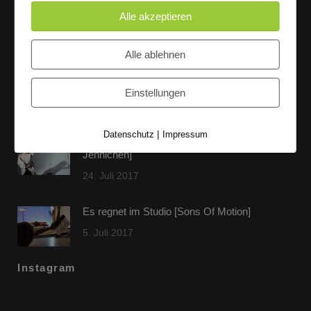
Alle akzeptieren
Letzte Beiträge
Alle ablehnen
60 Jahre WG UNITAS eG [Scholz & Heinz]
Einstellungen
9. Oktober 2017
|
Datenschutz
Impressum
FLAMINGOCAT Premium Collection [Susann
Jehnichen]
24. Juli 2017
Es regnet im Studio [Sons Of Motion]
5. Juli 2017
Instagram