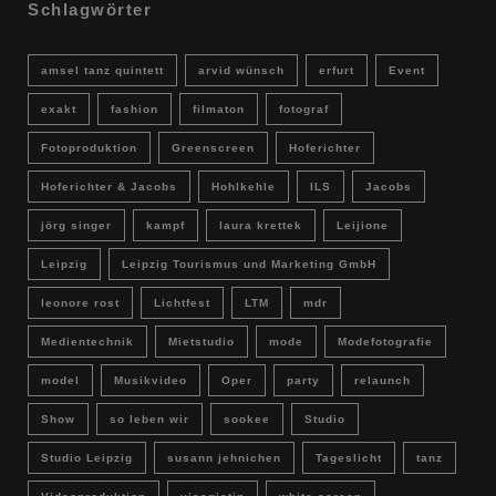
Schlagwörter
amsel tanz quintett
arvid wünsch
erfurt
Event
exakt
fashion
filmaton
fotograf
Fotoproduktion
Greenscreen
Hoferichter
Hoferichter & Jacobs
Hohlkehle
ILS
Jacobs
jörg singer
kampf
laura krettek
Leijione
Leipzig
Leipzig Tourismus und Marketing GmbH
leonore rost
Lichtfest
LTM
mdr
Medientechnik
Mietstudio
mode
Modefotografie
model
Musikvideo
Oper
party
relaunch
Show
so leben wir
sookee
Studio
Studio Leipzig
susann jehnichen
Tageslicht
tanz