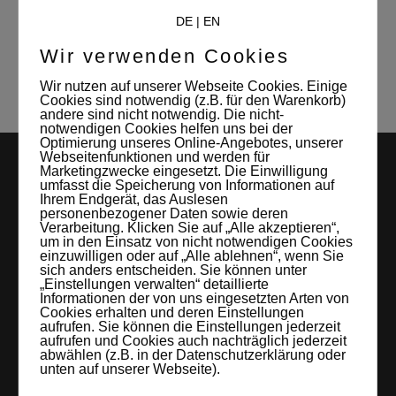
Mitverwalterin und Kontaktperson des
DE
|
EN
Studio Leipzigs
Wir verwenden Cookies
Wir nutzen auf unserer Webseite Cookies. Einige
Cookies sind notwendig (z.B. für den Warenkorb)
andere sind nicht notwendig. Die nicht-
notwendigen Cookies helfen uns bei der
Optimierung unseres Online-Angebotes, unserer
Webseitenfunktionen und werden für
Marketingzwecke eingesetzt. Die Einwilligung
umfasst die Speicherung von Informationen auf
Ihrem Endgerät, das Auslesen
personenbezogener Daten sowie deren
Verarbeitung. Klicken Sie auf „Alle akzeptieren“,
um in den Einsatz von nicht notwendigen Cookies
einzuwilligen oder auf „Alle ablehnen“, wenn Sie
sich anders entscheiden. Sie können unter
LEIPZIGS MIETSTUDIO
„Einstellungen verwalten“ detaillierte
Informationen der von uns eingesetzten Arten von
Hier lassen sich Foto- und Videoproduktionen aller Art in
Cookies erhalten und deren Einstellungen
aufrufen. Sie können die Einstellungen jederzeit
entspannter Loftatmosphäre realisieren. Alles da, was man
aufrufen und Cookies auch nachträglich jederzeit
abwählen (z.B. in der Datenschutzerklärung oder
braucht: Technik, Platz, Couch und Kaffee. Folgt uns!
unten auf unserer Webseite).