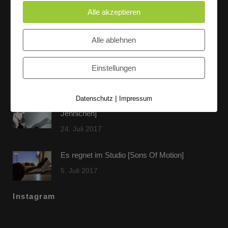
Alle akzeptieren
Letzte Beiträge
Alle ablehnen
60 Jahre WG UNITAS eG [Scholz & Heinz]
Einstellungen
9. Oktober 2017
|
Datenschutz
Impressum
FLAMINGOCAT Premium Collection [Susann
Jehnichen]
24. Juli 2017
Es regnet im Studio [Sons Of Motion]
5. Juli 2017
Instagram