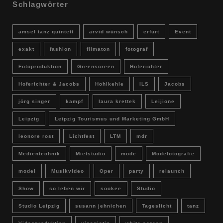
Schlagwörter
amsel tanz quintett
arvid wünsch
erfurt
Event
exakt
fashion
filmaton
fotograf
Fotoproduktion
Greenscreen
Hoferichter
Hoferichter & Jacobs
Hohlkehle
ILS
Jacobs
jörg singer
kampf
laura krettek
Leijione
Leipzig
Leipzig Tourismus und Marketing GmbH
leonore rost
Lichtfest
LTM
mdr
Medientechnik
Mietstudio
mode
Modefotografie
model
Musikvideo
Oper
party
relaunch
Show
so leben wir
sookee
Studio
Studio Leipzig
susann jehnichen
Tageslicht
tanz