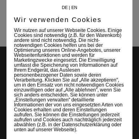
Mitverwalterin und Kontaktperson des
DE
|
EN
Studio Leipzigs
Wir verwenden Cookies
Wir nutzen auf unserer Webseite Cookies. Einige
Cookies sind notwendig (z.B. für den Warenkorb)
andere sind nicht notwendig. Die nicht-
notwendigen Cookies helfen uns bei der
Optimierung unseres Online-Angebotes, unserer
Webseitenfunktionen und werden für
Marketingzwecke eingesetzt. Die Einwilligung
umfasst die Speicherung von Informationen auf
Ihrem Endgerät, das Auslesen
personenbezogener Daten sowie deren
Verarbeitung. Klicken Sie auf „Alle akzeptieren“,
um in den Einsatz von nicht notwendigen Cookies
einzuwilligen oder auf „Alle ablehnen“, wenn Sie
sich anders entscheiden. Sie können unter
LEIPZIGS MIETSTUDIO
„Einstellungen verwalten“ detaillierte
Informationen der von uns eingesetzten Arten von
Hier lassen sich Foto- und Videoproduktionen aller Art in
Cookies erhalten und deren Einstellungen
aufrufen. Sie können die Einstellungen jederzeit
entspannter Loftatmosphäre realisieren. Alles da, was man
aufrufen und Cookies auch nachträglich jederzeit
abwählen (z.B. in der Datenschutzerklärung oder
braucht: Technik, Platz, Couch und Kaffee. Folgt uns!
unten auf unserer Webseite).