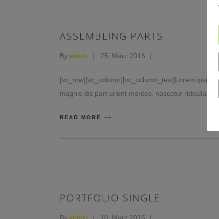
ASSEMBLING PARTS
By
admin
25. März 2016
[vc_row][vc_column][vc_column_text]Lorem ipsum do
magnis dis part urient montes, nascetur ridiculus mu
READ MORE
PORTFOLIO SINGLE
By
admin
10. März 2016