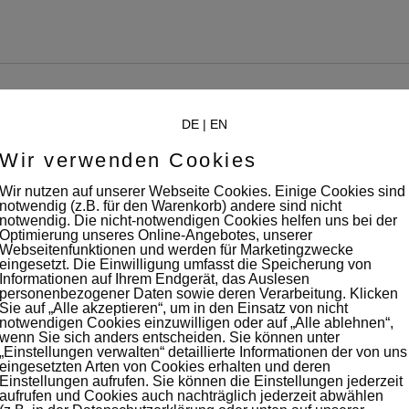
DE
|
EN
Wir verwenden Cookies
Wir nutzen auf unserer Webseite Cookies. Einige Cookies sind
notwendig (z.B. für den Warenkorb) andere sind nicht
notwendig. Die nicht-notwendigen Cookies helfen uns bei der
Optimierung unseres Online-Angebotes, unserer
Webseitenfunktionen und werden für Marketingzwecke
lor sit amet, consec tetuer adipiscing elit. Aenean commodo ligula eg
eingesetzt. Die Einwilligung umfasst die Speicherung von
Informationen auf Ihrem Endgerät, das Auslesen
s. Donec quam felis, ultricies. Lorem ipsum dolor sit amet, consectetuer
personenbezogener Daten sowie deren Verarbeitung. Klicken
Sie auf „Alle akzeptieren“, um in den Einsatz von nicht
notwendigen Cookies einzuwilligen oder auf „Alle ablehnen“,
wenn Sie sich anders entscheiden. Sie können unter
„Einstellungen verwalten“ detaillierte Informationen der von uns
eingesetzten Arten von Cookies erhalten und deren
Einstellungen aufrufen. Sie können die Einstellungen jederzeit
aufrufen und Cookies auch nachträglich jederzeit abwählen