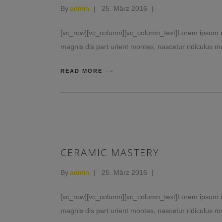
By
admin
25. März 2016
[vc_row][vc_column][vc_column_text]Lorem ipsum do
magnis dis part urient montes, nascetur ridiculus mu
READ MORE
CERAMIC MASTERY
By
admin
25. März 2016
[vc_row][vc_column][vc_column_text]Lorem ipsum do
magnis dis part urient montes, nascetur ridiculus mu