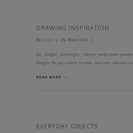
DRAWING INSPIRATION
By
admin
25. März 2016
[vc_row][vc_column][vc_column_text]Lorem ipsum do
magnis dis part urient montes, nascetur ridiculus mu
READ MORE
EVERYDAY OBJECTS