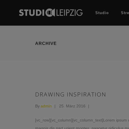
Studio
Str
ARCHIVE
DRAWING INSPIRATION
By
admin
25. März 2016
[vc_row][vc_column][vc_column_text]Lorem ipsum do
magnis dis part urient montes, nascetur ridiculus mu