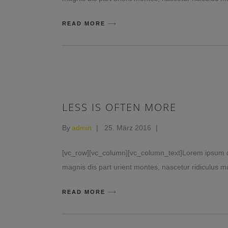
READ MORE
LESS IS OFTEN MORE
By
admin
25. März 2016
[vc_row][vc_column][vc_column_text]Lorem ipsum do
magnis dis part urient montes, nascetur ridiculus mu
READ MORE