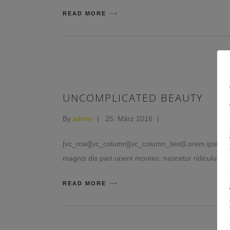
READ MORE
UNCOMPLICATED BEAUTY
By
admin
25. März 2016
[vc_row][vc_column][vc_column_text]Lorem ipsum do
magnis dis part urient montes, nascetur ridiculus mu
READ MORE