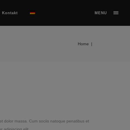
Kontakt
MENU
Home
|
et dolor massa. Cum sociis natoque penatibus et
 adipiscing elit.