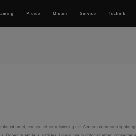
eaming
Preise
Mieten
Service
Technik
lor sit amet, consec tetuer adipiscing elit. Aenean commodo ligula eg
s. Donec quam felis, ultricies. Lorem ipsum dolor sit amet, consectetuer