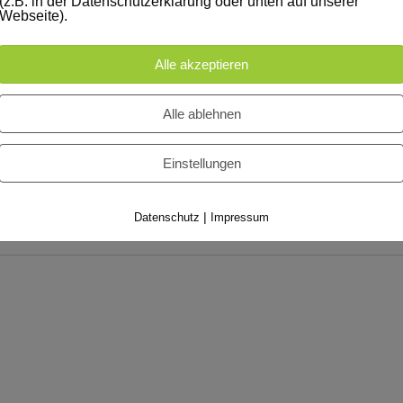
(z.B. in der Datenschutzerklärung oder unten auf unserer
Webseite).
Alle akzeptieren
Alle ablehnen
lor sit amet, consec tetuer adipiscing elit. Aenean commodo ligula eg
Einstellungen
s. Donec quam felis, ultricies. Lorem ipsum dolor sit amet, consectetuer
|
Datenschutz
Impressum