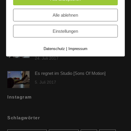
Letzte Beiträge
Alle ablehnen
60 Jahre WG UNITAS eG [Scholz & Heinz]
9. Oktober 2017
Einstellungen
FLAMINGOCAT Premium Collection [Susann
|
Datenschutz
Impressum
Jehnichen]
24. Juli 2017
Es regnet im Studio [Sons Of Motion]
5. Juli 2017
Instagram
Schlagwörter