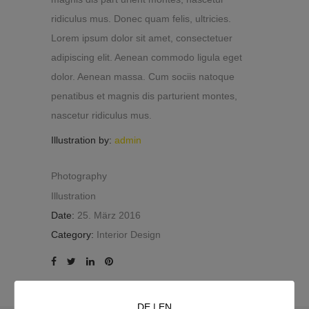
ridiculus mus. Donec quam felis, ultricies.
Lorem ipsum dolor sit amet, consectetuer
adipiscing elit. Aenean commodo ligula eget
dolor. Aenean massa. Cum sociis natoque
penatibus et magnis dis parturient montes,
nascetur ridiculus mus.
Illustration by:
admin
Photography
Illustration
Date:
25. März 2016
Category:
Interior Design
DE
|
EN