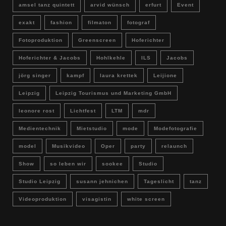
amsel tanz quintett
arvid wünsch
erfurt
Event
exakt
fashion
filmaton
fotograf
Fotoproduktion
Greenscreen
Hoferichter
Hoferichter & Jacobs
Hohlkehle
ILS
Jacobs
jörg singer
kampf
laura krettek
Leijione
Leipzig
Leipzig Tourismus und Marketing GmbH
leonore rost
Lichtfest
LTM
mdr
Medientechnik
Mietstudio
mode
Modefotografie
model
Musikvideo
Oper
party
relaunch
Show
so leben wir
sookee
Studio
Studio Leipzig
susann jehnichen
Tageslicht
tanz
Videoproduktion
visagistin
white screen