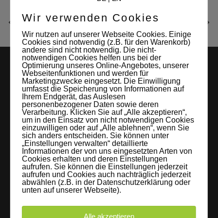
Wir verwenden Cookies
Wir nutzen auf unserer Webseite Cookies. Einige
Cookies sind notwendig (z.B. für den Warenkorb)
andere sind nicht notwendig. Die nicht-
notwendigen Cookies helfen uns bei der
Optimierung unseres Online-Angebotes, unserer
Webseitenfunktionen und werden für
Marketingzwecke eingesetzt. Die Einwilligung
umfasst die Speicherung von Informationen auf
Ihrem Endgerät, das Auslesen
personenbezogener Daten sowie deren
Verarbeitung. Klicken Sie auf „Alle akzeptieren“,
um in den Einsatz von nicht notwendigen Cookies
LEIPZIGS MIETSTUDIO
einzuwilligen oder auf „Alle ablehnen“, wenn Sie
sich anders entscheiden. Sie können unter
„Einstellungen verwalten“ detaillierte
Hier lassen sich Foto- und Videoproduktionen aller Art in
Informationen der von uns eingesetzten Arten von
Cookies erhalten und deren Einstellungen
entspannter Loftatmosphäre realisieren. Alles da, was man
aufrufen. Sie können die Einstellungen jederzeit
braucht: Technik, Platz, Couch und Kaffee. Folgt uns!
aufrufen und Cookies auch nachträglich jederzeit
abwählen (z.B. in der Datenschutzerklärung oder
unten auf unserer Webseite).
Alle akzeptieren