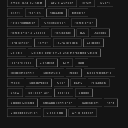
amsel tanz quintett
arvid wünsch
erfurt
Event
exakt
fashion
filmaton
fotograf
Fotoproduktion
Greenscreen
Hoferichter
Hoferichter & Jacobs
Hohlkehle
ILS
Jacobs
jörg singer
kampf
laura krettek
Leijione
Leipzig
Leipzig Tourismus und Marketing GmbH
leonore rost
Lichtfest
LTM
mdr
Medientechnik
Mietstudio
mode
Modefotografie
model
Musikvideo
Oper
party
relaunch
Show
so leben wir
sookee
Studio
Studio Leipzig
susann jehnichen
Tageslicht
tanz
Videoproduktion
visagistin
white screen