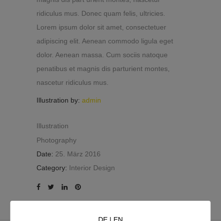
ridiculus mus. Donec quam felis, ultricies.
Lorem ipsum dolor sit amet, consectetuer
adipiscing elit. Aenean commodo ligula eget
dolor. Aenean massa. Cum sociis natoque
penatibus et magnis dis parturient montes,
nascetur ridiculus mus.
Illustration by:
admin
Illustration
Photography
Date:
25. März 2016
Category:
Interior Design
DE
|
EN