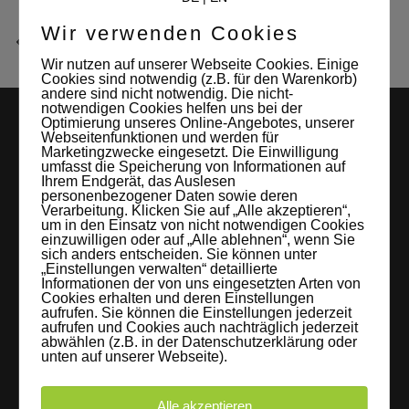
Wir verwenden Cookies
Wir nutzen auf unserer Webseite Cookies. Einige
Cookies sind notwendig (z.B. für den Warenkorb)
andere sind nicht notwendig. Die nicht-
notwendigen Cookies helfen uns bei der
Optimierung unseres Online-Angebotes, unserer
Webseitenfunktionen und werden für
Marketingzwecke eingesetzt. Die Einwilligung
umfasst die Speicherung von Informationen auf
Ihrem Endgerät, das Auslesen
personenbezogener Daten sowie deren
Verarbeitung. Klicken Sie auf „Alle akzeptieren“,
um in den Einsatz von nicht notwendigen Cookies
LEIPZIGS MIETSTUDIO
einzuwilligen oder auf „Alle ablehnen“, wenn Sie
sich anders entscheiden. Sie können unter
„Einstellungen verwalten“ detaillierte
Hier lassen sich Foto- und Videoproduktionen aller Art in
Informationen der von uns eingesetzten Arten von
Cookies erhalten und deren Einstellungen
entspannter Loftatmosphäre realisieren. Alles da, was man
aufrufen. Sie können die Einstellungen jederzeit
braucht: Technik, Platz, Couch und Kaffee. Folgt uns!
aufrufen und Cookies auch nachträglich jederzeit
abwählen (z.B. in der Datenschutzerklärung oder
unten auf unserer Webseite).
Alle akzeptieren