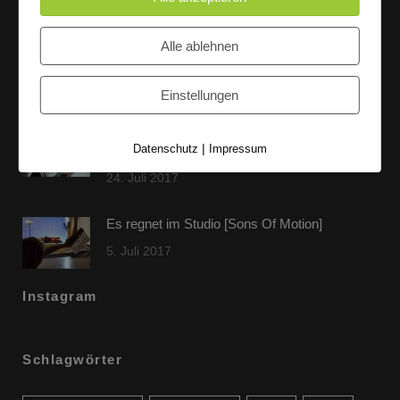
Letzte Beiträge
Alle ablehnen
60 Jahre WG UNITAS eG [Scholz & Heinz]
9. Oktober 2017
Einstellungen
FLAMINGOCAT Premium Collection [Susann
|
Datenschutz
Impressum
Jehnichen]
24. Juli 2017
Es regnet im Studio [Sons Of Motion]
5. Juli 2017
Instagram
Schlagwörter