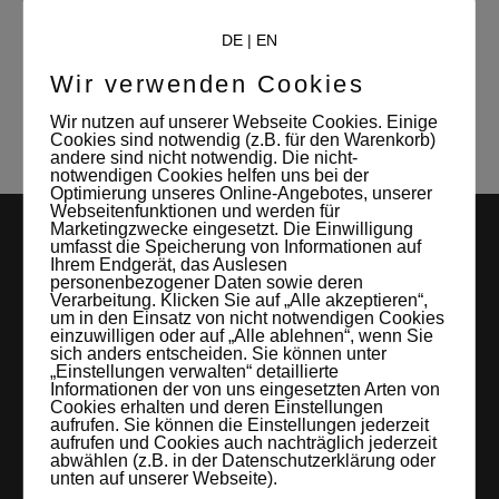
Mitverwalterin und Kontaktperson des
DE
|
EN
Studio Leipzigs
Wir verwenden Cookies
Wir nutzen auf unserer Webseite Cookies. Einige
Cookies sind notwendig (z.B. für den Warenkorb)
andere sind nicht notwendig. Die nicht-
notwendigen Cookies helfen uns bei der
Optimierung unseres Online-Angebotes, unserer
Webseitenfunktionen und werden für
Marketingzwecke eingesetzt. Die Einwilligung
umfasst die Speicherung von Informationen auf
Ihrem Endgerät, das Auslesen
personenbezogener Daten sowie deren
Verarbeitung. Klicken Sie auf „Alle akzeptieren“,
um in den Einsatz von nicht notwendigen Cookies
einzuwilligen oder auf „Alle ablehnen“, wenn Sie
sich anders entscheiden. Sie können unter
„Einstellungen verwalten“ detaillierte
LEIPZIGS MIETSTUDIO
Informationen der von uns eingesetzten Arten von
Cookies erhalten und deren Einstellungen
Hier lassen sich Foto- und Videoproduktionen aller Art in
aufrufen. Sie können die Einstellungen jederzeit
aufrufen und Cookies auch nachträglich jederzeit
entspannter Loftatmosphäre realisieren. Alles da, was man
abwählen (z.B. in der Datenschutzerklärung oder
unten auf unserer Webseite).
braucht: Technik, Platz, Couch und Kaffee. Folgt uns!