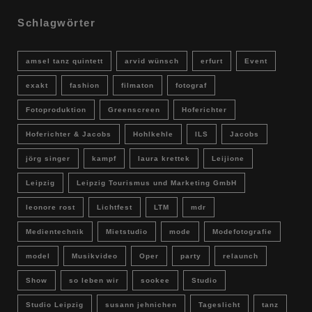
Schlagwörter
amsel tanz quintett
arvid wünsch
erfurt
Event
exakt
fashion
filmaton
fotograf
Fotoproduktion
Greenscreen
Hoferichter
Hoferichter & Jacobs
Hohlkehle
ILS
Jacobs
jörg singer
kampf
laura krettek
Leijione
Leipzig
Leipzig Tourismus und Marketing GmbH
leonore rost
Lichtfest
LTM
mdr
Medientechnik
Mietstudio
mode
Modefotografie
model
Musikvideo
Oper
party
relaunch
Show
so leben wir
sookee
Studio
Studio Leipzig
susann jehnichen
Tageslicht
tanz