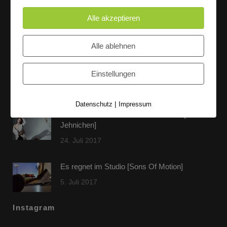
Alle akzeptieren
Letzte Beiträge
Alle ablehnen
60 Jahre WG UNITAS eG [Scholz & Heinz]
Einstellungen
9. Oktober 2017
|
Datenschutz
Impressum
FLAMINGOCAT Premium Collection [Susann
Jehnichen]
24. Juli 2017
Es regnet im Studio [Sons Of Motion]
5. Juli 2017
Instagram