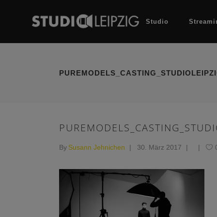
Studio
Streami
PUREMODELS_CASTING_STUDIOLEIPZI
PUREMODELS_CASTING_STUDI
By
Susann Jehnichen
30. März 2017