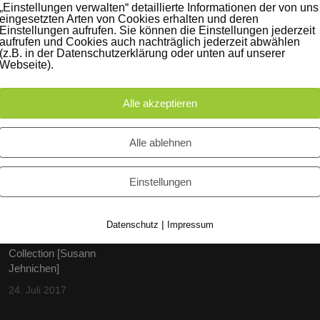
„Einstellungen verwalten“ detaillierte Informationen der von uns
eingesetzten Arten von Cookies erhalten und deren
Einstellungen aufrufen. Sie können die Einstellungen jederzeit
aufrufen und Cookies auch nachträglich jederzeit abwählen
(z.B. in der Datenschutzerklärung oder unten auf unserer
Webseite).
Alle akzeptieren
iträge
Instagram
Alle ablehnen
60 Jahre WG UNITAS eG
[Scholz & Heinz]
Einstellungen
9. Oktober 2017
|
Datenschutz
Impressum
FLAMINGOCAT Premium
Collection [Susann
Jehnichen]
24. Juli 2017