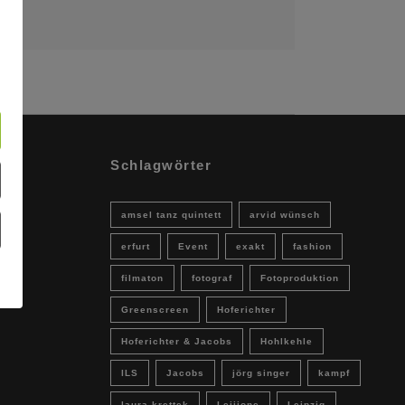
Schlagwörter
amsel tanz quintett
arvid wünsch
erfurt
Event
exakt
fashion
filmaton
fotograf
Fotoproduktion
Greenscreen
Hoferichter
Hoferichter & Jacobs
Hohlkehle
ILS
Jacobs
jörg singer
kampf
laura krettek
Leijione
Leipzig