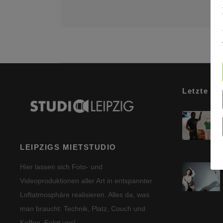
Letzte Be
LEIPZIGS MIETSTUDIO
Hier lassen sich Foto- und
Videoproduktionen aller Art in entspannter
Loftatmosphäre realisieren. Alles da, was
man braucht: Technik, Platz, Couch und
Kaffee. Folgt uns!