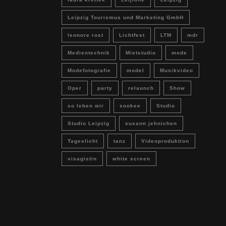
Leipzig Tourismus und Marketing GmbH
leonore rost
Lichtfest
LTM
mdr
Medientechnik
Mietstudio
mode
Modefotografie
model
Musikvideo
Oper
party
relaunch
Show
so leben wir
sookee
Studio
Studio Leipzig
susann jehnichen
Tageslicht
tanz
Videoproduktion
visagistin
white screen