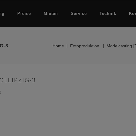
ng
Preise
Mieten
Service
Technik
Ko
G-3
Home
|
Fotoproduktion
|
Modelcasting [
OLEIPZIG-3
0