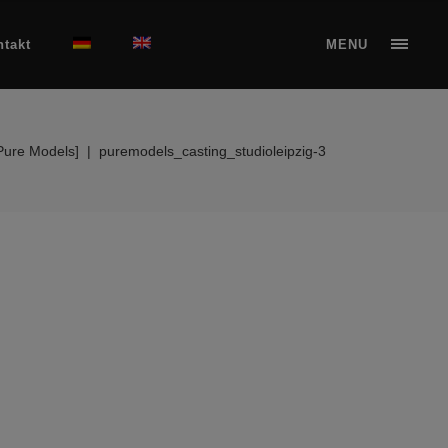
ntakt
MENU
Pure Models]
|
puremodels_casting_studioleipzig-3