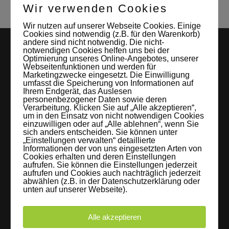
Wir verwenden Cookies
Wir nutzen auf unserer Webseite Cookies. Einige
Cookies sind notwendig (z.B. für den Warenkorb)
andere sind nicht notwendig. Die nicht-
notwendigen Cookies helfen uns bei der
Optimierung unseres Online-Angebotes, unserer
Webseitenfunktionen und werden für
Marketingzwecke eingesetzt. Die Einwilligung
umfasst die Speicherung von Informationen auf
Ihrem Endgerät, das Auslesen
personenbezogener Daten sowie deren
Verarbeitung. Klicken Sie auf „Alle akzeptieren“,
LEIPZIGS MIETSTUDIO
um in den Einsatz von nicht notwendigen Cookies
einzuwilligen oder auf „Alle ablehnen“, wenn Sie
sich anders entscheiden. Sie können unter
Hier lassen sich Foto- und Videoproduktionen aller Art in
„Einstellungen verwalten“ detaillierte
entspannter Loftatmosphäre realisieren. Alles da, was man
Informationen der von uns eingesetzten Arten von
Cookies erhalten und deren Einstellungen
braucht: Technik, Platz, Couch und Kaffee. Folgt uns!
aufrufen. Sie können die Einstellungen jederzeit
aufrufen und Cookies auch nachträglich jederzeit
abwählen (z.B. in der Datenschutzerklärung oder
unten auf unserer Webseite).
Letzte Beiträge
Alle akzeptieren