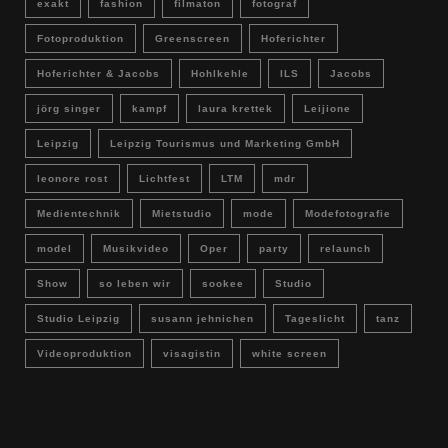
exakt
fashion
filmaton
fotograf
Fotoproduktion
Greenscreen
Hoferichter
Hoferichter & Jacobs
Hohlkehle
ILS
Jacobs
jörg singer
kampf
laura krettek
Leijione
Leipzig
Leipzig Tourismus und Marketing GmbH
leonore rost
Lichtfest
LTM
mdr
Medientechnik
Mietstudio
mode
Modefotografie
model
Musikvideo
Oper
party
relaunch
Show
so leben wir
sookee
Studio
Studio Leipzig
susann jehnichen
Tageslicht
tanz
Videoproduktion
visagistin
white screen