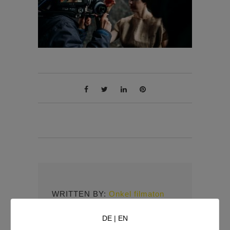
WRITTEN BY:
Onkel filmaton
DE
|
EN