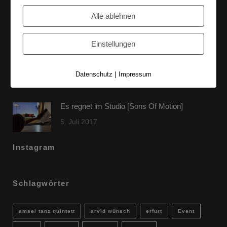
60 Jahre WG UNITAS eG [Scholz & Heinz]
Alle ablehnen
9. Oktober 2017
Einstellungen
FLAMINGOCAT Premium Collection [Susann
Jehnichen]
|
Datenschutz
Impressum
24. Juli 2017
Es regnet im Studio [Sons Of Motion]
5. Juli 2017
Instagram
Schlagwörter
amsel tanz quintett
arvid wünsch
erfurt
Event