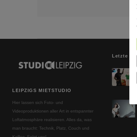
Letzte Be
LEIPZIGS MIETSTUDIO
Hier lassen sich Foto- und
Videoproduktionen aller Art in entspannter
Loftatmosphäre realisieren. Alles da, was
man braucht: Technik, Platz, Couch und
Kaffee. Folgt uns!