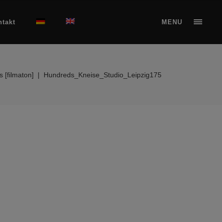
ntakt
MENU
 [filmaton]
|
Hundreds_Kneise_Studio_Leipzig175