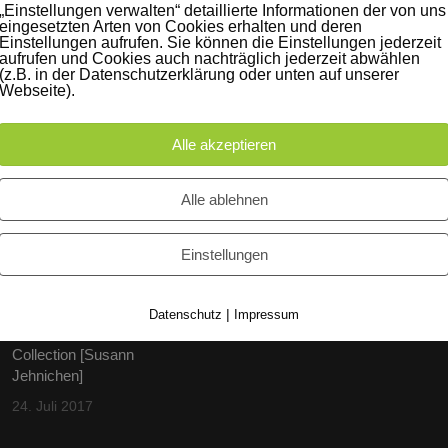
„Einstellungen verwalten“ detaillierte Informationen der von uns
eingesetzten Arten von Cookies erhalten und deren
Einstellungen aufrufen. Sie können die Einstellungen jederzeit
aufrufen und Cookies auch nachträglich jederzeit abwählen
(z.B. in der Datenschutzerklärung oder unten auf unserer
Webseite).
Alle akzeptieren
iträge
Instagram
Alle ablehnen
60 Jahre WG UNITAS eG
[Scholz & Heinz]
Einstellungen
9. Oktober 2017
|
Datenschutz
Impressum
FLAMINGOCAT Premium
Collection [Susann
Jehnichen]
24. Juli 2017