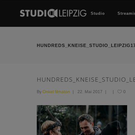
Studio
Streami
HUNDREDS_KNEISE_STUDIO_LEIPZIG1
HUNDREDS_KNEISE_STUDIO_LE
By
Onkel filmaton
22. Mai 2017
0