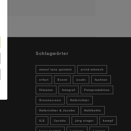
Schlagwörter
amsel tanz quintett
arvid wünsch
erfurt
Event
exakt
fashion
filmaton
fotograf
Fotoproduktion
Greenscreen
Hoferichter
Hoferichter & Jacobs
Hohlkehle
ILS
Jacobs
jörg singer
kampf
laura krettek
Leijione
Leipzig