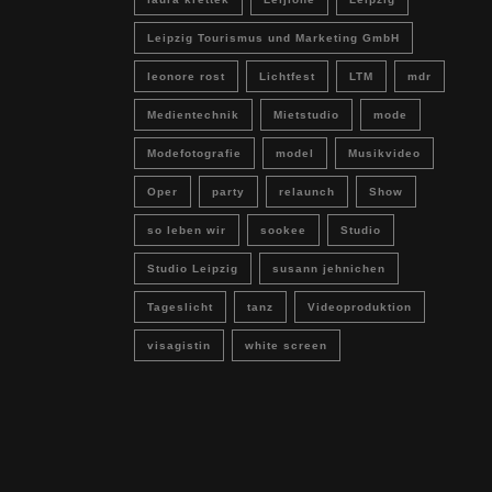
Leipzig Tourismus und Marketing GmbH
leonore rost
Lichtfest
LTM
mdr
Medientechnik
Mietstudio
mode
Modefotografie
model
Musikvideo
Oper
party
relaunch
Show
so leben wir
sookee
Studio
Studio Leipzig
susann jehnichen
Tageslicht
tanz
Videoproduktion
visagistin
white screen