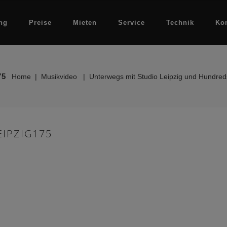
ng
Preise
Mieten
Service
Technik
Ko
75
Home
|
Musikvideo
|
Unterwegs mit Studio Leipzig und Hundreds
IPZIG175