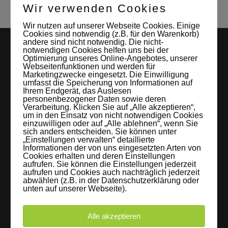
Wir verwenden Cookies
Wir nutzen auf unserer Webseite Cookies. Einige
Cookies sind notwendig (z.B. für den Warenkorb)
andere sind nicht notwendig. Die nicht-
notwendigen Cookies helfen uns bei der
Optimierung unseres Online-Angebotes, unserer
Webseitenfunktionen und werden für
Marketingzwecke eingesetzt. Die Einwilligung
umfasst die Speicherung von Informationen auf
Ihrem Endgerät, das Auslesen
personenbezogener Daten sowie deren
Verarbeitung. Klicken Sie auf „Alle akzeptieren“,
LEIPZIGS MIETSTUDIO
um in den Einsatz von nicht notwendigen Cookies
einzuwilligen oder auf „Alle ablehnen“, wenn Sie
sich anders entscheiden. Sie können unter
Hier lassen sich Foto- und Videoproduktionen aller Art in
„Einstellungen verwalten“ detaillierte
entspannter Loftatmosphäre realisieren. Alles da, was man
Informationen der von uns eingesetzten Arten von
Cookies erhalten und deren Einstellungen
braucht: Technik, Platz, Couch und Kaffee. Folgt uns!
aufrufen. Sie können die Einstellungen jederzeit
aufrufen und Cookies auch nachträglich jederzeit
abwählen (z.B. in der Datenschutzerklärung oder
unten auf unserer Webseite).
Letzte Beiträge
Alle akzeptieren