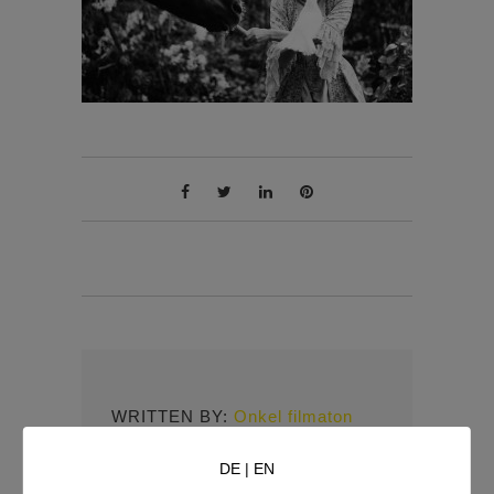
WRITTEN BY:
Onkel filmaton
DE
|
EN