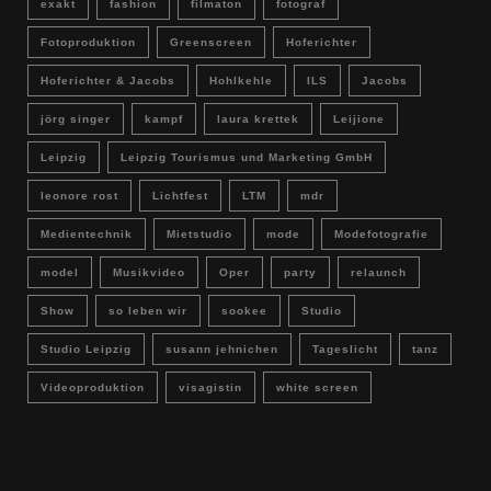
exakt
fashion
filmaton
fotograf
Fotoproduktion
Greenscreen
Hoferichter
Hoferichter & Jacobs
Hohlkehle
ILS
Jacobs
jörg singer
kampf
laura krettek
Leijione
Leipzig
Leipzig Tourismus und Marketing GmbH
leonore rost
Lichtfest
LTM
mdr
Medientechnik
Mietstudio
mode
Modefotografie
model
Musikvideo
Oper
party
relaunch
Show
so leben wir
sookee
Studio
Studio Leipzig
susann jehnichen
Tageslicht
tanz
Videoproduktion
visagistin
white screen