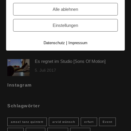
60 Jahre WG UNITAS eG [Scholz & Heinz]
Alle ablehnen
9. Oktober 2017
Einstellungen
FLAMINGOCAT Premium Collection [Susann
Jehnichen]
|
Datenschutz
Impressum
24. Juli 2017
Es regnet im Studio [Sons Of Motion]
5. Juli 2017
Instagram
Schlagwörter
amsel tanz quintett
arvid wünsch
erfurt
Event