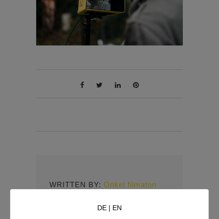
WRITTEN BY:
Onkel filmaton
DE
|
EN