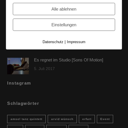
60 Jahre WG UNITAS eG [Scholz & Heinz]
Alle ablehnen
9. Oktober 2017
Einstellungen
FLAMINGOCAT Premium Collection [Susann
Jehnichen]
|
Datenschutz
Impressum
24. Juli 2017
Es regnet im Studio [Sons Of Motion]
5. Juli 2017
Instagram
Schlagwörter
amsel tanz quintett
arvid wünsch
erfurt
Event