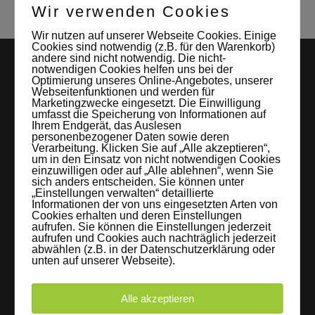
Wir verwenden Cookies
Wir nutzen auf unserer Webseite Cookies. Einige
Cookies sind notwendig (z.B. für den Warenkorb)
andere sind nicht notwendig. Die nicht-
notwendigen Cookies helfen uns bei der
Optimierung unseres Online-Angebotes, unserer
Webseitenfunktionen und werden für
Marketingzwecke eingesetzt. Die Einwilligung
umfasst die Speicherung von Informationen auf
Ihrem Endgerät, das Auslesen
personenbezogener Daten sowie deren
Verarbeitung. Klicken Sie auf „Alle akzeptieren“,
LEIPZIGS MIETSTUDIO
um in den Einsatz von nicht notwendigen Cookies
einzuwilligen oder auf „Alle ablehnen“, wenn Sie
sich anders entscheiden. Sie können unter
Hier lassen sich Foto- und Videoproduktionen aller Art in
„Einstellungen verwalten“ detaillierte
entspannter Loftatmosphäre realisieren. Alles da, was man
Informationen der von uns eingesetzten Arten von
Cookies erhalten und deren Einstellungen
braucht: Technik, Platz, Couch und Kaffee. Folgt uns!
aufrufen. Sie können die Einstellungen jederzeit
aufrufen und Cookies auch nachträglich jederzeit
abwählen (z.B. in der Datenschutzerklärung oder
unten auf unserer Webseite).
Letzte Beiträge
Alle akzeptieren