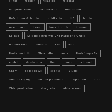
exakt
fashion
filmaton
fotograf
Fotoproduktion
Greenscreen
Hoferichter
Hoferichter & Jacobs
Hohlkehle
ILS
Jacobs
jörg singer
kampf
laura krettek
Leijione
Leipzig
Leipzig Tourismus und Marketing GmbH
leonore rost
Lichtfest
LTM
mdr
Medientechnik
Mietstudio
mode
Modefotografie
model
Musikvideo
Oper
party
relaunch
Show
so leben wir
sookee
Studio
Studio Leipzig
susann jehnichen
Tageslicht
tanz
Videoproduktion
visagistin
white screen