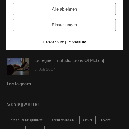
60 Jahre WG UNITAS eG [Scholz & Heinz]
Alle ablehnen
9. Oktober 2017
Einstellungen
FLAMINGOCAT Premium Collection [Susann
Jehnichen]
|
Datenschutz
Impressum
24. Juli 2017
Es regnet im Studio [Sons Of Motion]
5. Juli 2017
Instagram
Schlagwörter
amsel tanz quintett
arvid wünsch
erfurt
Event