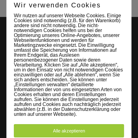
Wir verwenden Cookies
Wir nutzen auf unserer Webseite Cookies. Einige
Cookies sind notwendig (z.B. für den Warenkorb)
andere sind nicht notwendig. Die nicht-
notwendigen Cookies helfen uns bei der
Optimierung unseres Online-Angebotes, unserer
Webseitenfunktionen und werden für
Marketingzwecke eingesetzt. Die Einwilligung
umfasst die Speicherung von Informationen auf
Ihrem Endgerät, das Auslesen
personenbezogener Daten sowie deren
Verarbeitung. Klicken Sie auf „Alle akzeptieren“,
LEIPZIGS MIETSTUDIO
um in den Einsatz von nicht notwendigen Cookies
einzuwilligen oder auf „Alle ablehnen“, wenn Sie
sich anders entscheiden. Sie können unter
Hier lassen sich Foto- und Videoproduktionen aller Art in
„Einstellungen verwalten“ detaillierte
entspannter Loftatmosphäre realisieren. Alles da, was man
Informationen der von uns eingesetzten Arten von
Cookies erhalten und deren Einstellungen
braucht: Technik, Platz, Couch und Kaffee. Folgt uns!
aufrufen. Sie können die Einstellungen jederzeit
aufrufen und Cookies auch nachträglich jederzeit
abwählen (z.B. in der Datenschutzerklärung oder
unten auf unserer Webseite).
Letzte Beiträge
Alle akzeptieren