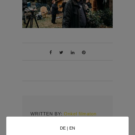
WRITTEN BY:
Onkel filmaton
DE
|
EN