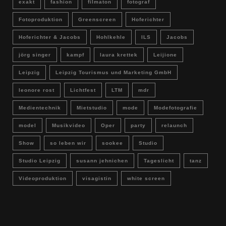
exakt
fashion
filmaton
fotograf
Fotoproduktion
Greenscreen
Hoferichter
Hoferichter & Jacobs
Hohlkehle
ILS
Jacobs
jörg singer
kampf
laura krettek
Leijione
Leipzig
Leipzig Tourismus und Marketing GmbH
leonore rost
Lichtfest
LTM
mdr
Medientechnik
Mietstudio
mode
Modefotografie
model
Musikvideo
Oper
party
relaunch
Show
so leben wir
sookee
Studio
Studio Leipzig
susann jehnichen
Tageslicht
tanz
Videoproduktion
visagistin
white screen