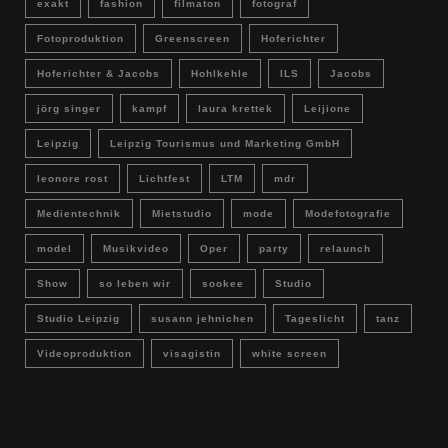
exakt
fashion
filmaton
fotograf
Fotoproduktion
Greenscreen
Hoferichter
Hoferichter & Jacobs
Hohlkehle
ILS
Jacobs
jörg singer
kampf
laura krettek
Leijione
Leipzig
Leipzig Tourismus und Marketing GmbH
leonore rost
Lichtfest
LTM
mdr
Medientechnik
Mietstudio
mode
Modefotografie
model
Musikvideo
Oper
party
relaunch
Show
so leben wir
sookee
Studio
Studio Leipzig
susann jehnichen
Tageslicht
tanz
Videoproduktion
visagistin
white screen