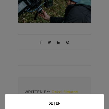
WRITTEN BY:
Onkel filmaton
DE
|
EN