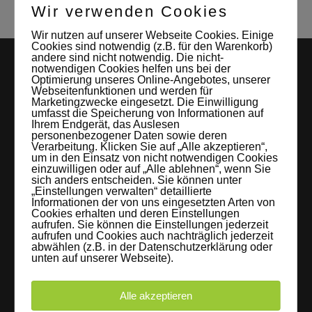
Wir verwenden Cookies
Wir nutzen auf unserer Webseite Cookies. Einige
Cookies sind notwendig (z.B. für den Warenkorb)
andere sind nicht notwendig. Die nicht-
notwendigen Cookies helfen uns bei der
Optimierung unseres Online-Angebotes, unserer
Webseitenfunktionen und werden für
Marketingzwecke eingesetzt. Die Einwilligung
umfasst die Speicherung von Informationen auf
Ihrem Endgerät, das Auslesen
personenbezogener Daten sowie deren
Verarbeitung. Klicken Sie auf „Alle akzeptieren“,
LEIPZIGS MIETSTUDIO
um in den Einsatz von nicht notwendigen Cookies
einzuwilligen oder auf „Alle ablehnen“, wenn Sie
sich anders entscheiden. Sie können unter
Hier lassen sich Foto- und Videoproduktionen aller Art in
„Einstellungen verwalten“ detaillierte
entspannter Loftatmosphäre realisieren. Alles da, was man
Informationen der von uns eingesetzten Arten von
Cookies erhalten und deren Einstellungen
braucht: Technik, Platz, Couch und Kaffee. Folgt uns!
aufrufen. Sie können die Einstellungen jederzeit
aufrufen und Cookies auch nachträglich jederzeit
abwählen (z.B. in der Datenschutzerklärung oder
unten auf unserer Webseite).
Letzte Beiträge
Alle akzeptieren