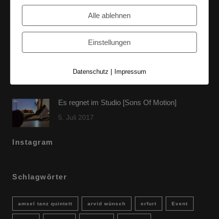
60 Jahre WG UNITAS eG [Scholz & Heinz]
Alle ablehnen
9. Oktober 2017
Einstellungen
FLAMINGOCAT Premium Collection [Susann
Jehnichen]
|
Datenschutz
Impressum
24. Juli 2017
Es regnet im Studio [Sons Of Motion]
5. Juli 2017
Instagram
Schlagwörter
amsel tanz quintett
arvid wünsch
erfurt
Event