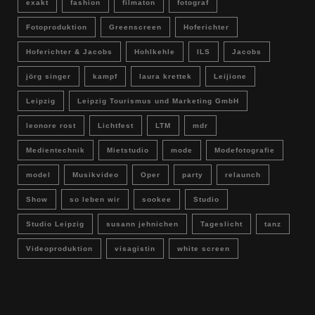
exakt
fashion
filmaton
fotograf
Fotoproduktion
Greenscreen
Hoferichter
Hoferichter & Jacobs
Hohlkehle
ILS
Jacobs
jörg singer
kampf
laura krettek
Leijione
Leipzig
Leipzig Tourismus und Marketing GmbH
leonore rost
Lichtfest
LTM
mdr
Medientechnik
Mietstudio
mode
Modefotografie
model
Musikvideo
Oper
party
relaunch
Show
so leben wir
sookee
Studio
Studio Leipzig
susann jehnichen
Tageslicht
tanz
Videoproduktion
visagistin
white screen