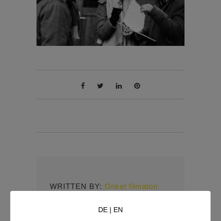
WRITTEN BY:
Onkel filmaton
DE
|
EN