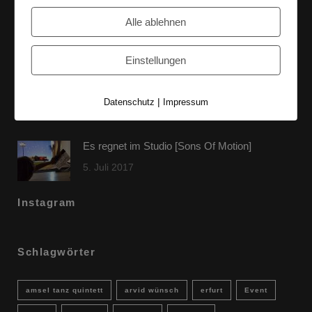
60 Jahre WG UNITAS eG [Scholz & Heinz]
Alle ablehnen
9. Oktober 2017
Einstellungen
FLAMINGOCAT Premium Collection [Susann
Jehnichen]
|
Datenschutz
Impressum
24. Juli 2017
Es regnet im Studio [Sons Of Motion]
5. Juli 2017
Instagram
Schlagwörter
amsel tanz quintett
arvid wünsch
erfurt
Event