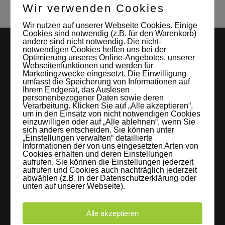
Wir verwenden Cookies
Wir nutzen auf unserer Webseite Cookies. Einige
Cookies sind notwendig (z.B. für den Warenkorb)
andere sind nicht notwendig. Die nicht-
notwendigen Cookies helfen uns bei der
Optimierung unseres Online-Angebotes, unserer
Webseitenfunktionen und werden für
Marketingzwecke eingesetzt. Die Einwilligung
umfasst die Speicherung von Informationen auf
Ihrem Endgerät, das Auslesen
personenbezogener Daten sowie deren
Verarbeitung. Klicken Sie auf „Alle akzeptieren“,
LEIPZIGS MIETSTUDIO
um in den Einsatz von nicht notwendigen Cookies
einzuwilligen oder auf „Alle ablehnen“, wenn Sie
sich anders entscheiden. Sie können unter
Hier lassen sich Foto- und Videoproduktionen aller Art in
„Einstellungen verwalten“ detaillierte
entspannter Loftatmosphäre realisieren. Alles da, was man
Informationen der von uns eingesetzten Arten von
Cookies erhalten und deren Einstellungen
braucht: Technik, Platz, Couch und Kaffee. Folgt uns!
aufrufen. Sie können die Einstellungen jederzeit
aufrufen und Cookies auch nachträglich jederzeit
abwählen (z.B. in der Datenschutzerklärung oder
unten auf unserer Webseite).
Letzte Beiträge
Alle akzeptieren