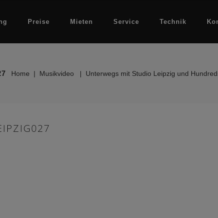
ng
Preise
Mieten
Service
Technik
Ko
27
Home
|
Musikvideo
|
Unterwegs mit Studio Leipzig und Hundreds
IPZIG027