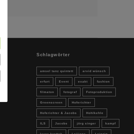
Schlagwörter
amsel tanz quintett
arvid wünsch
erfurt
Event
exakt
fashion
filmaton
fotograf
Fotoproduktion
Greenscreen
Hoferichter
Hoferichter & Jacobs
Hohlkehle
ILS
Jacobs
jörg singer
kampf
laura krettek
Leijione
Leipzig