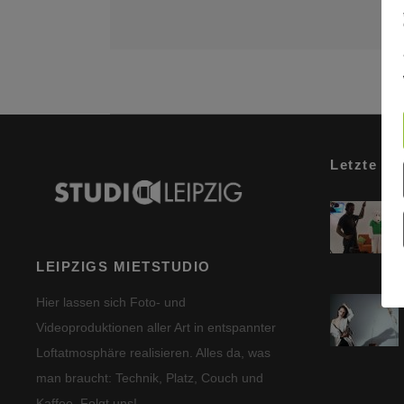
Letzte Be
LEIPZIGS MIETSTUDIO
Hier lassen sich Foto- und
Videoproduktionen aller Art in entspannter
Loftatmosphäre realisieren. Alles da, was
man braucht: Technik, Platz, Couch und
Kaffee. Folgt uns!