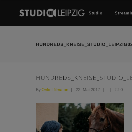
Studio
Streami
HUNDREDS_KNEISE_STUDIO_LEIPZIG0
HUNDREDS_KNEISE_STUDIO_LE
By
Onkel filmaton
22. Mai 2017
0