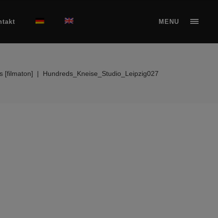
ntakt
MENU
 [filmaton]
|
Hundreds_Kneise_Studio_Leipzig027