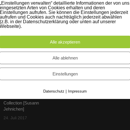
„Einstellungen verwalten“ detaillierte Informationen der von uns
eingesetzten Arten von Cookies erhalten und deren
Einstellungen aufrufen. Sie können die Einstellungen jederzeit
aufrufen und Cookies auch nachträglich jederzeit abwählen
(z.B. in der Datenschutzerklärung oder unten auf unserer
Webseite).
Alle akzeptieren
iträge
Instagram
Alle ablehnen
60 Jahre WG UNITAS eG
[Scholz & Heinz]
Einstellungen
9. Oktober 2017
|
Datenschutz
Impressum
FLAMINGOCAT Premium
Collection [Susann
Jehnichen]
24. Juli 2017