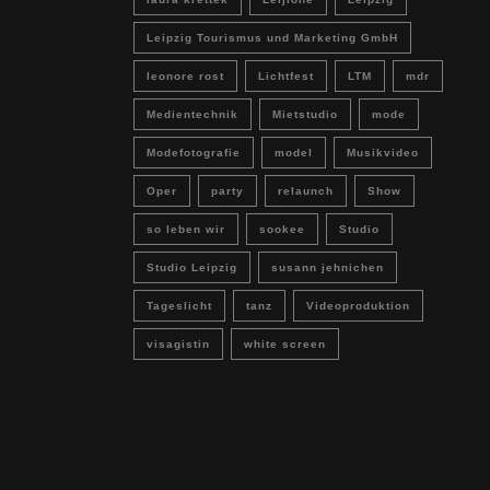
Leipzig Tourismus und Marketing GmbH
leonore rost
Lichtfest
LTM
mdr
Medientechnik
Mietstudio
mode
Modefotografie
model
Musikvideo
Oper
party
relaunch
Show
so leben wir
sookee
Studio
Studio Leipzig
susann jehnichen
Tageslicht
tanz
Videoproduktion
visagistin
white screen