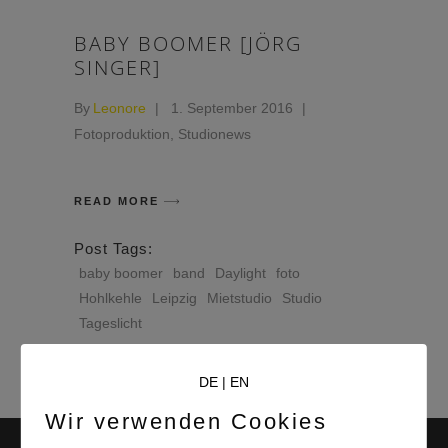
BABY BOOMER [JÖRG
SINGER]
By
Leonore
1. September 2016
Fotoproduktion
,
Studionews
READ MORE
Post Tags:
baby boomer
band
Daylight
foto
Hohlkehle
Leipzig
Mietstudio
Studio
Tageslicht
DE
|
EN
Wir verwenden Cookies