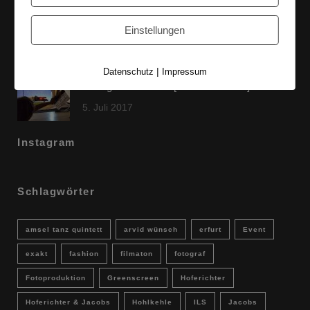
FLAMINGOCAT Premium Collection [Susann
Jehnichen]
Einstellungen
24. Juli 2017
|
Datenschutz
Impressum
Es regnet im Studio [Sons Of Motion]
5. Juli 2017
Instagram
Schlagwörter
amsel tanz quintett
arvid wünsch
erfurt
Event
exakt
fashion
filmaton
fotograf
Fotoproduktion
Greenscreen
Hoferichter
Hoferichter & Jacobs
Hohlkehle
ILS
Jacobs