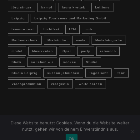
jörg singer
kampf
laura krettek
Leijione
Leipzig
Leipzig Tourismus und Marketing GmbH
leonore rost
Lichtfest
LTM
mdr
Medientechnik
Mietstudio
mode
Modefotografie
model
Musikvideo
Oper
party
relaunch
Show
so leben wir
sookee
Studio
Studio Leipzig
susann jehnichen
Tageslicht
tanz
Videoproduktion
visagistin
white screen
Diese Website benutzt Cookies. Wenn du die Website weiter
IMPRESSUM & DATENSCHUTZ
Buchungsanfrage
nutzt, gehen wir von deinem Einverständnis aus.
Deutsch
OK