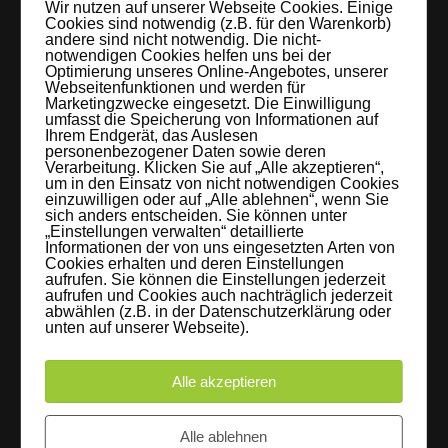
Wir nutzen auf unserer Webseite Cookies. Einige
Cookies sind notwendig (z.B. für den Warenkorb)
andere sind nicht notwendig. Die nicht-
notwendigen Cookies helfen uns bei der
Optimierung unseres Online-Angebotes, unserer
Webseitenfunktionen und werden für
Marketingzwecke eingesetzt. Die Einwilligung
umfasst die Speicherung von Informationen auf
LEIPZIGS MIETSTUDIO
Ihrem Endgerät, das Auslesen
personenbezogener Daten sowie deren
Verarbeitung. Klicken Sie auf „Alle akzeptieren“,
Hier lassen sich Foto- und Videoproduktionen aller Art in
um in den Einsatz von nicht notwendigen Cookies
einzuwilligen oder auf „Alle ablehnen“, wenn Sie
entspannter Loftatmosphäre realisieren. Alles da, was man
sich anders entscheiden. Sie können unter
braucht: Technik, Platz, Couch und Kaffee. Folgt uns!
„Einstellungen verwalten“ detaillierte
Informationen der von uns eingesetzten Arten von
Cookies erhalten und deren Einstellungen
aufrufen. Sie können die Einstellungen jederzeit
aufrufen und Cookies auch nachträglich jederzeit
abwählen (z.B. in der Datenschutzerklärung oder
unten auf unserer Webseite).
Letzte Beiträge
60 Jahre WG UNITAS eG [Scholz & Heinz]
Alle akzeptieren
9. Oktober 2017
Alle ablehnen