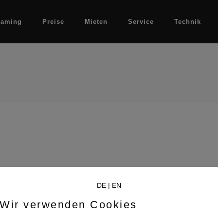
eaming
Preise
Mieten
Service
Technik
DE
|
EN
Wir verwenden Cookies