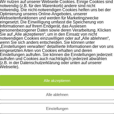
Wir nutzen auf unserer Webseite Cookies. Einige Cookies sind
notwendig (z.B. für den Warenkorb) andere sind nicht
notwendig. Die nicht-notwendigen Cookies helfen uns bei der
Optimierung unseres Online-Angebotes, unserer
Webseitenfunktionen und werden für Marketingzwecke
iträge
Instagram
eingesetzt. Die Einwilligung umfasst die Speicherung von
Informationen auf Ihrem Endgerät, das Auslesen
personenbezogener Daten sowie deren Verarbeitung. Klicken
60 Jahre WG UNITAS eG
Sie auf „Alle akzeptieren“, um in den Einsatz von nicht
[Scholz & Heinz]
notwendigen Cookies einzuwilligen oder auf „Alle ablehnen“,
wenn Sie sich anders entscheiden. Sie können unter
9. Oktober 2017
„Einstellungen verwalten“ detaillierte Informationen der von uns
eingesetzten Arten von Cookies erhalten und deren
Einstellungen aufrufen. Sie können die Einstellungen jederzeit
aufrufen und Cookies auch nachträglich jederzeit abwählen
FLAMINGOCAT Premium
(z.B. in der Datenschutzerklärung oder unten auf unserer
Collection [Susann
Webseite).
Jehnichen]
24. Juli 2017
Alle akzeptieren
Es regnet im Studio [Sons Of
Alle ablehnen
Motion]
5. Juli 2017
Einstellungen