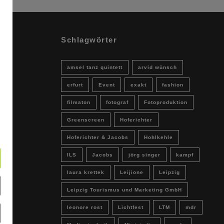
Schlagwörter
amsel tanz quintett
arvid wünsch
erfurt
Event
exakt
fashion
filmaton
fotograf
Fotoproduktion
Greenscreen
Hoferichter
Hoferichter & Jacobs
Hohlkehle
ILS
Jacobs
jörg singer
kampf
laura krettek
Leijione
Leipzig
Leipzig Tourismus und Marketing GmbH
leonore rost
Lichtfest
LTM
mdr