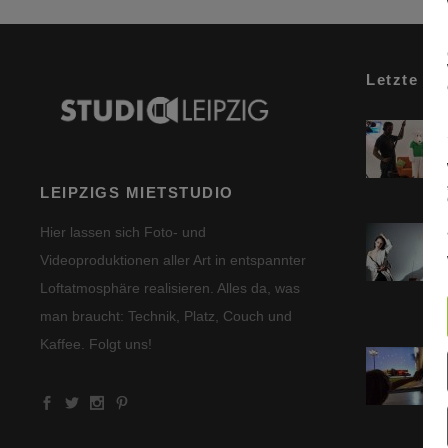
Letzte Be
LEIPZIGS MIETSTUDIO
Hier lassen sich Foto- und
Videoproduktionen aller Art in entspannter
Loftatmosphäre realisieren. Alles da, was
man braucht: Technik, Platz, Couch und
Kaffee. Folgt uns!