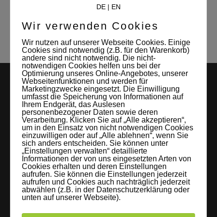
DE
|
EN
Studio Leipzigs
Wir verwenden Cookies
Wir nutzen auf unserer Webseite Cookies. Einige
Cookies sind notwendig (z.B. für den Warenkorb)
andere sind nicht notwendig. Die nicht-
notwendigen Cookies helfen uns bei der
Optimierung unseres Online-Angebotes, unserer
Webseitenfunktionen und werden für
Marketingzwecke eingesetzt. Die Einwilligung
umfasst die Speicherung von Informationen auf
Ihrem Endgerät, das Auslesen
personenbezogener Daten sowie deren
Verarbeitung. Klicken Sie auf „Alle akzeptieren“,
um in den Einsatz von nicht notwendigen Cookies
einzuwilligen oder auf „Alle ablehnen“, wenn Sie
LEIPZIGS MIETSTUDIO
sich anders entscheiden. Sie können unter
„Einstellungen verwalten“ detaillierte
Informationen der von uns eingesetzten Arten von
Hier lassen sich Foto- und Videoproduktionen aller Art in
Cookies erhalten und deren Einstellungen
aufrufen. Sie können die Einstellungen jederzeit
entspannter Loftatmosphäre realisieren. Alles da, was man
aufrufen und Cookies auch nachträglich jederzeit
braucht: Technik, Platz, Couch und Kaffee. Folgt uns!
abwählen (z.B. in der Datenschutzerklärung oder
unten auf unserer Webseite).