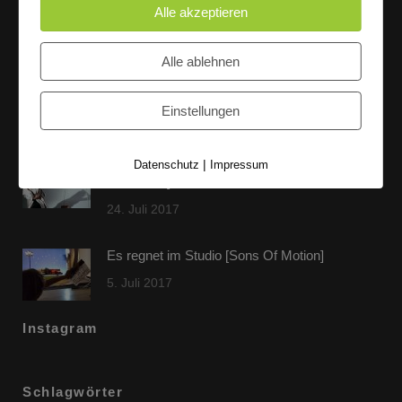
Alle akzeptieren
Letzte Beiträge
Alle ablehnen
60 Jahre WG UNITAS eG [Scholz & Heinz]
Einstellungen
9. Oktober 2017
FLAMINGOCAT Premium Collection [Susann
|
Datenschutz
Impressum
Jehnichen]
24. Juli 2017
Es regnet im Studio [Sons Of Motion]
5. Juli 2017
Instagram
Schlagwörter