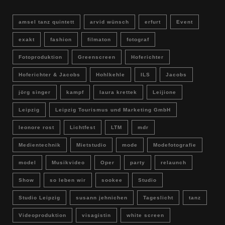
amsel tanz quintett
arvid wünsch
erfurt
Event
exakt
fashion
filmaton
fotograf
Fotoproduktion
Greenscreen
Hoferichter
Hoferichter & Jacobs
Hohlkehle
ILS
Jacobs
jörg singer
kampf
laura krettek
Leijione
Leipzig
Leipzig Tourismus und Marketing GmbH
leonore rost
Lichtfest
LTM
mdr
Medientechnik
Mietstudio
mode
Modefotografie
model
Musikvideo
Oper
party
relaunch
Show
so leben wir
sookee
Studio
Studio Leipzig
susann jehnichen
Tageslicht
tanz
Videoproduktion
visagistin
white screen