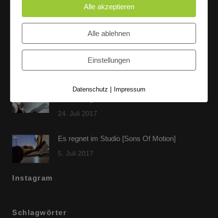
Alle akzeptieren
Letzte Beiträge
Alle ablehnen
60 Jahre WG UNITAS eG [Scholz & Heinz]
Einstellungen
9. Oktober 2017
FLAMINGOCAT Premium Collection [Susann
|
Datenschutz
Impressum
Jehnichen]
24. Juli 2017
Es regnet im Studio [Sons Of Motion]
5. Juli 2017
Instagram
Schlagwörter