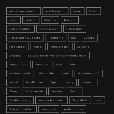
amsel tanz quintett
arvid wünsch
erfurt
Event
exakt
fashion
filmaton
fotograf
Fotoproduktion
Greenscreen
Hoferichter
Hoferichter & Jacobs
Hohlkehle
ILS
Jacobs
jörg singer
kampf
laura krettek
Leijione
Leipzig
Leipzig Tourismus und Marketing GmbH
leonore rost
Lichtfest
LTM
mdr
Medientechnik
Mietstudio
mode
Modefotografie
model
Musikvideo
Oper
party
relaunch
Show
so leben wir
sookee
Studio
Studio Leipzig
susann jehnichen
Tageslicht
tanz
Videoproduktion
visagistin
white screen