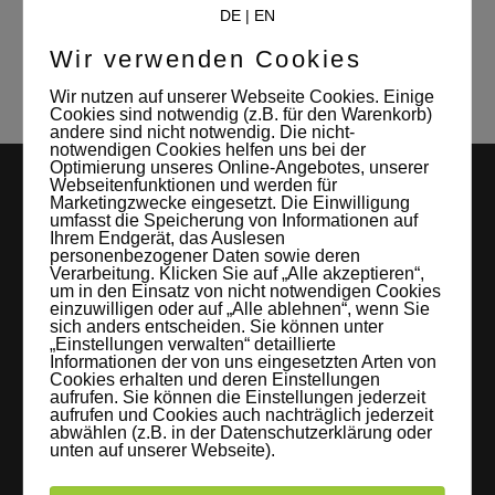
DE
|
EN
Studio Leipzigs
Wir verwenden Cookies
Wir nutzen auf unserer Webseite Cookies. Einige
Cookies sind notwendig (z.B. für den Warenkorb)
andere sind nicht notwendig. Die nicht-
notwendigen Cookies helfen uns bei der
Optimierung unseres Online-Angebotes, unserer
Webseitenfunktionen und werden für
Marketingzwecke eingesetzt. Die Einwilligung
umfasst die Speicherung von Informationen auf
Ihrem Endgerät, das Auslesen
personenbezogener Daten sowie deren
Verarbeitung. Klicken Sie auf „Alle akzeptieren“,
um in den Einsatz von nicht notwendigen Cookies
einzuwilligen oder auf „Alle ablehnen“, wenn Sie
LEIPZIGS MIETSTUDIO
sich anders entscheiden. Sie können unter
„Einstellungen verwalten“ detaillierte
Informationen der von uns eingesetzten Arten von
Hier lassen sich Foto- und Videoproduktionen aller Art in
Cookies erhalten und deren Einstellungen
aufrufen. Sie können die Einstellungen jederzeit
entspannter Loftatmosphäre realisieren. Alles da, was man
aufrufen und Cookies auch nachträglich jederzeit
braucht: Technik, Platz, Couch und Kaffee. Folgt uns!
abwählen (z.B. in der Datenschutzerklärung oder
unten auf unserer Webseite).