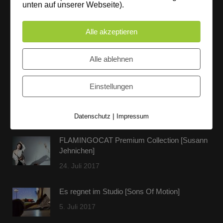
unten auf unserer Webseite).
entspannter Loftatmosphäre realisieren. Alles da, was man
braucht: Technik, Platz, Couch und Kaffee. Folgt uns!
Alle akzeptieren
Alle ablehnen
Letzte Beiträge
Einstellungen
60 Jahre WG UNITAS eG [Scholz & Heinz]
9. Oktober 2017
|
Datenschutz
Impressum
FLAMINGOCAT Premium Collection [Susann
Jehnichen]
24. Juli 2017
Es regnet im Studio [Sons Of Motion]
5. Juli 2017