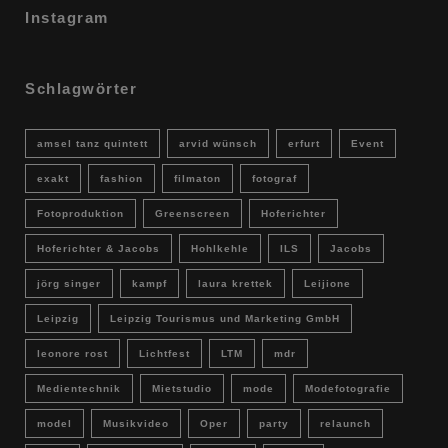
Instagram
Schlagwörter
amsel tanz quintett
arvid wünsch
erfurt
Event
exakt
fashion
filmaton
fotograf
Fotoproduktion
Greenscreen
Hoferichter
Hoferichter & Jacobs
Hohlkehle
ILS
Jacobs
jörg singer
kampf
laura krettek
Leijione
Leipzig
Leipzig Tourismus und Marketing GmbH
leonore rost
Lichtfest
LTM
mdr
Medientechnik
Mietstudio
mode
Modefotografie
model
Musikvideo
Oper
party
relaunch