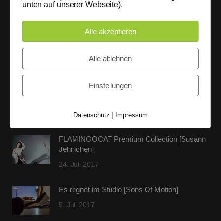
unten auf unserer Webseite).
entspannter Loftatmosphäre realisieren. Alles da, was man
braucht: Technik, Platz, Couch und Kaffee. Folgt uns!
Alle akzeptieren
Alle ablehnen
Letzte Beiträge
Einstellungen
60 Jahre WG UNITAS eG [Scholz & Heinz]
9. Oktober 2017
|
Datenschutz
Impressum
FLAMINGOCAT Premium Collection [Susann
Jehnichen]
24. Juli 2017
Es regnet im Studio [Sons Of Motion]
5. Juli 2017