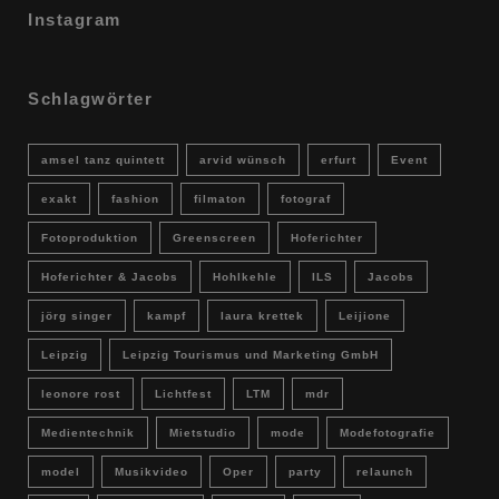
Instagram
Schlagwörter
amsel tanz quintett
arvid wünsch
erfurt
Event
exakt
fashion
filmaton
fotograf
Fotoproduktion
Greenscreen
Hoferichter
Hoferichter & Jacobs
Hohlkehle
ILS
Jacobs
jörg singer
kampf
laura krettek
Leijione
Leipzig
Leipzig Tourismus und Marketing GmbH
leonore rost
Lichtfest
LTM
mdr
Medientechnik
Mietstudio
mode
Modefotografie
model
Musikvideo
Oper
party
relaunch