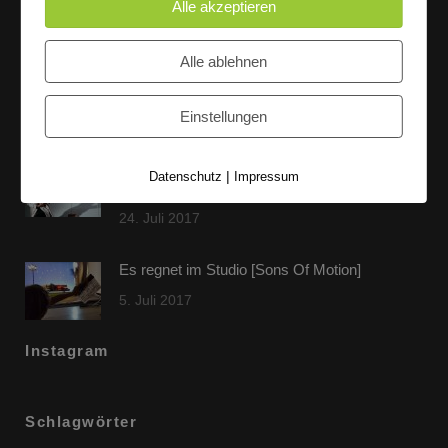
Alle akzeptieren
Letzte Beiträge
Alle ablehnen
60 Jahre WG UNITAS eG [Scholz & Heinz]
9. Oktober 2017
Einstellungen
FLAMINGOCAT Premium Collection [Susann
|
Datenschutz
Impressum
Jehnichen]
24. Juli 2017
Es regnet im Studio [Sons Of Motion]
5. Juli 2017
Instagram
Schlagwörter