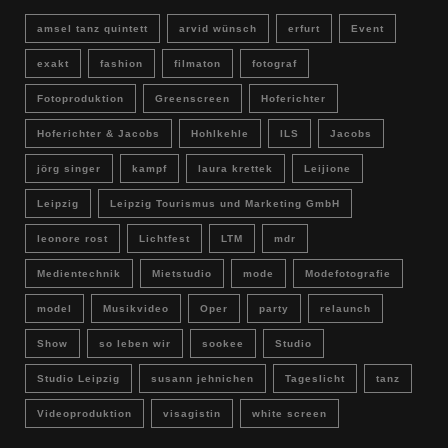
amsel tanz quintett
arvid wünsch
erfurt
Event
exakt
fashion
filmaton
fotograf
Fotoproduktion
Greenscreen
Hoferichter
Hoferichter & Jacobs
Hohlkehle
ILS
Jacobs
jörg singer
kampf
laura krettek
Leijione
Leipzig
Leipzig Tourismus und Marketing GmbH
leonore rost
Lichtfest
LTM
mdr
Medientechnik
Mietstudio
mode
Modefotografie
model
Musikvideo
Oper
party
relaunch
Show
so leben wir
sookee
Studio
Studio Leipzig
susann jehnichen
Tageslicht
tanz
Videoproduktion
visagistin
white screen