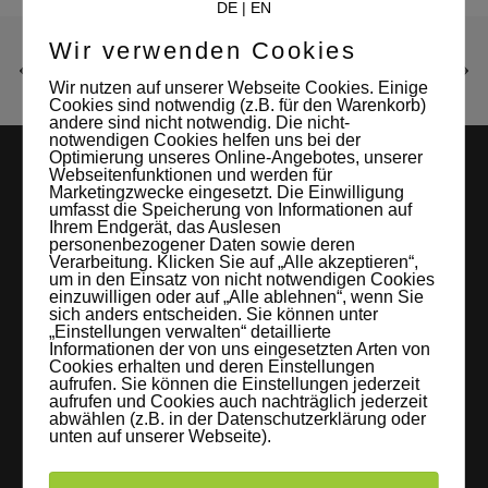
DE
|
EN
Wir verwenden Cookies
Wir nutzen auf unserer Webseite Cookies. Einige
Cookies sind notwendig (z.B. für den Warenkorb)
andere sind nicht notwendig. Die nicht-
notwendigen Cookies helfen uns bei der
Optimierung unseres Online-Angebotes, unserer
Webseitenfunktionen und werden für
Marketingzwecke eingesetzt. Die Einwilligung
umfasst die Speicherung von Informationen auf
Ihrem Endgerät, das Auslesen
personenbezogener Daten sowie deren
Verarbeitung. Klicken Sie auf „Alle akzeptieren“,
um in den Einsatz von nicht notwendigen Cookies
einzuwilligen oder auf „Alle ablehnen“, wenn Sie
LEIPZIGS MIETSTUDIO
sich anders entscheiden. Sie können unter
„Einstellungen verwalten“ detaillierte
Hier lassen sich Foto- und Videoproduktionen aller Art in
Informationen der von uns eingesetzten Arten von
Cookies erhalten und deren Einstellungen
entspannter Loftatmosphäre realisieren. Alles da, was man
aufrufen. Sie können die Einstellungen jederzeit
aufrufen und Cookies auch nachträglich jederzeit
braucht: Technik, Platz, Couch und Kaffee. Folgt uns!
abwählen (z.B. in der Datenschutzerklärung oder
unten auf unserer Webseite).