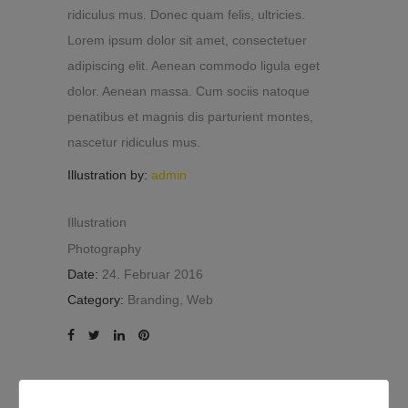
ridiculus mus. Donec quam felis, ultricies.
Lorem ipsum dolor sit amet, consectetuer
adipiscing elit. Aenean commodo ligula eget
dolor. Aenean massa. Cum sociis natoque
penatibus et magnis dis parturient montes,
nascetur ridiculus mus.
Illustration by:
admin
Illustration
Photography
Date:
24. Februar 2016
Category:
Branding, Web