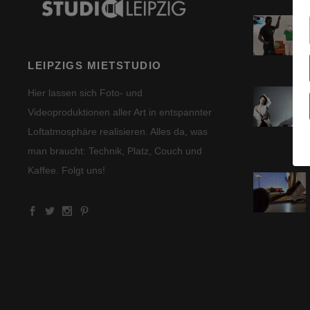
LEIPZIGS MIETSTUDIO
Hier lassen sich Foto- und
Videoproduktionen aller Art in entspannter
Loftatmosphäre realisieren. Alles da, was
man braucht: Technik, Platz, Couch und
Kaffee. Folgt uns!