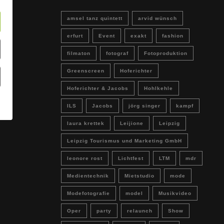
amsel tanz quintett
arvid wünsch
erfurt
Event
exakt
fashion
filmaton
fotograf
Fotoproduktion
Greenscreen
Hoferichter
Hoferichter & Jacobs
Hohlkehle
ILS
Jacobs
jörg singer
kampf
laura krettek
Leijione
Leipzig
Leipzig Tourismus und Marketing GmbH
leonore rost
Lichtfest
LTM
mdr
Medientechnik
Mietstudio
mode
Modefotografie
model
Musikvideo
Oper
party
relaunch
Show