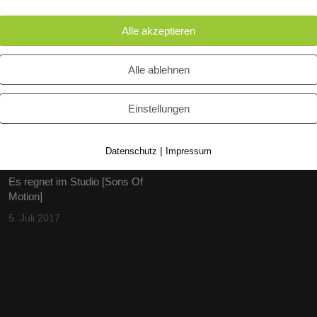
60 Jahre WG UNITAS eG
Alle akzeptieren
[Scholz & Heinz]
9. Oktober 2017
Alle ablehnen
FLAMINGOCAT Premium
Collection [Susann
Einstellungen
Jehnichen]
24. Juli 2017
|
Datenschutz
Impressum
Es regnet im Studio [Sons Of
Motion]
5. Juli 2017