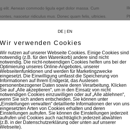
Il
ing elit. Aenean commodo ligula eget dolor massa. Cum
P
ontes, nascetur ridiculus mus. Donec quam felis, ultricies.
D
ng elit. Aenean commodo ligula eget dolor. Aenean massa.
DE
|
EN
ent montes, nascetur ridiculus mus.
C
Wir verwenden Cookies
Wir nutzen auf unserer Webseite Cookies. Einige Cookies sind
notwendig (z.B. für den Warenkorb) andere sind nicht
notwendig. Die nicht-notwendigen Cookies helfen uns bei der
Optimierung unseres Online-Angebotes, unserer
Webseitenfunktionen und werden für Marketingzwecke
eingesetzt. Die Einwilligung umfasst die Speicherung von
Informationen auf Ihrem Endgerät, das Auslesen
personenbezogener Daten sowie deren Verarbeitung. Klicken
Sie auf „Alle akzeptieren“, um in den Einsatz von nicht
notwendigen Cookies einzuwilligen oder auf „Alle ablehnen“,
wenn Sie sich anders entscheiden. Sie können unter
„Einstellungen verwalten“ detaillierte Informationen der von uns
eingesetzten Arten von Cookies erhalten und deren
Einstellungen aufrufen. Sie können die Einstellungen jederzeit
aufrufen und Cookies auch nachträglich jederzeit abwählen
(z.B. in der Datenschutzerklärung oder unten auf unserer
iträge
Instagram
Webseite).