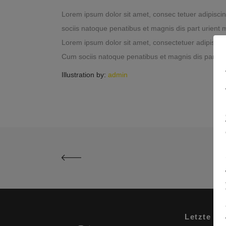
Lorem ipsum dolor sit amet, consec tetuer adipisc
sociis natoque penatibus et magnis dis part urient m
Lorem ipsum dolor sit amet, consectetuer adipisci
Cum sociis natoque penatibus et magnis dis parturi
Illustration by:
admin
Letzte Be