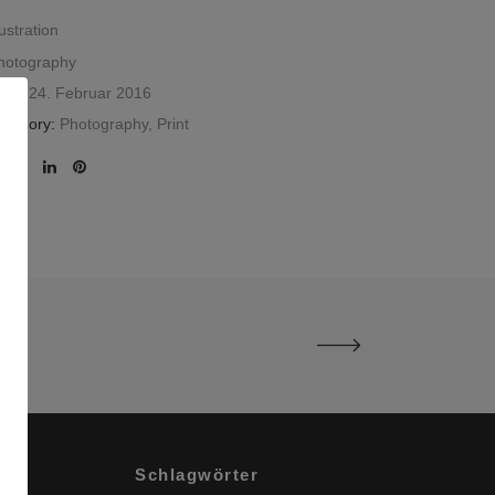
lustration
hotography
ate:
24. Februar 2016
ategory:
Photography, Print
Schlagwörter