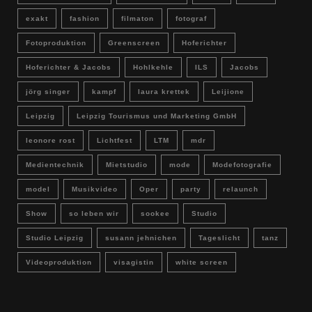
exakt
fashion
filmaton
fotograf
Fotoproduktion
Greenscreen
Hoferichter
Hoferichter & Jacobs
Hohlkehle
ILS
Jacobs
jörg singer
kampf
laura krettek
Leijione
Leipzig
Leipzig Tourismus und Marketing GmbH
leonore rost
Lichtfest
LTM
mdr
Medientechnik
Mietstudio
mode
Modefotografie
model
Musikvideo
Oper
party
relaunch
Show
so leben wir
sookee
Studio
Studio Leipzig
susann jehnichen
Tageslicht
tanz
Videoproduktion
visagistin
white screen