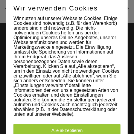
Wir verwenden Cookies
Wir nutzen auf unserer Webseite Cookies. Einige
Cookies sind notwendig (z.B. für den Warenkorb)
andere sind nicht notwendig. Die nicht-
notwendigen Cookies helfen uns bei der
Optimierung unseres Online-Angebotes, unserer
Webseitenfunktionen und werden für
Marketingzwecke eingesetzt. Die Einwilligung
umfasst die Speicherung von Informationen auf
Ihrem Endgerät, das Auslesen
personenbezogener Daten sowie deren
Verarbeitung. Klicken Sie auf „Alle akzeptieren“,
um in den Einsatz von nicht notwendigen Cookies
LEIPZIGS MIETSTUDIO
einzuwilligen oder auf „Alle ablehnen“, wenn Sie
sich anders entscheiden. Sie können unter
Hier lassen sich Foto- und Videoproduktionen aller Art in
„Einstellungen verwalten“ detaillierte
Informationen der von uns eingesetzten Arten von
entspannter Loftatmosphäre realisieren. Alles da, was man
Cookies erhalten und deren Einstellungen
aufrufen. Sie können die Einstellungen jederzeit
braucht: Technik, Platz, Couch und Kaffee. Folgt uns!
aufrufen und Cookies auch nachträglich jederzeit
abwählen (z.B. in der Datenschutzerklärung oder
unten auf unserer Webseite).
Alle akzeptieren
Letzte Beiträge