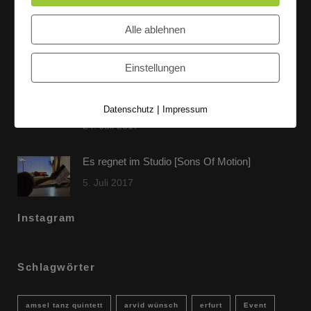
60 Jahre WG UNITAS eG [Scholz & Heinz]
Alle ablehnen
9. Oktober 2017
Einstellungen
FLAMINGOCAT Premium Collection [Susann
Jehnichen]
|
Datenschutz
Impressum
24. Juli 2017
Es regnet im Studio [Sons Of Motion]
5. Juli 2017
Instagram
Schlagwörter
amsel tanz quintett
arvid wünsch
erfurt
Event