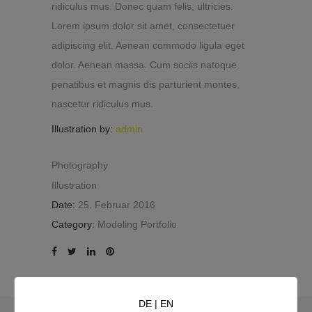
ridiculus mus. Donec quam felis, ultricies.
Lorem ipsum dolor sit amet, consectetuer
adipiscing elit. Aenean commodo ligula eget
dolor. Aenean massa. Cum sociis natoque
penatibus et magnis dis parturient montes,
nascetur ridiculus mus.
Illustration by:
admin
Photography
Illustration
Date:
25. Februar 2016
Category:
Modeling Portfolio
DE
|
EN