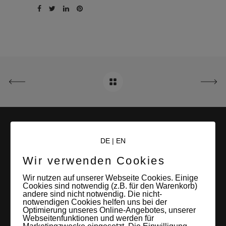
DE
|
EN
Wir verwenden Cookies
Wir nutzen auf unserer Webseite Cookies. Einige
Cookies sind notwendig (z.B. für den Warenkorb)
LEIPZIGS MIETSTUDIO
andere sind nicht notwendig. Die nicht-
notwendigen Cookies helfen uns bei der
Hier lassen sich Foto- und Videoproduktionen aller Art in
Optimierung unseres Online-Angebotes, unserer
Webseitenfunktionen und werden für
entspannter Loftatmosphäre realisieren. Alles da, was man