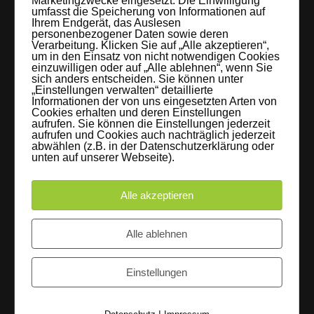
Marketingzwecke eingesetzt. Die Einwilligung
umfasst die Speicherung von Informationen auf
braucht: Technik, Platz, Couch und Kaffee. Folgt uns!
Ihrem Endgerät, das Auslesen
personenbezogener Daten sowie deren
Verarbeitung. Klicken Sie auf „Alle akzeptieren“,
um in den Einsatz von nicht notwendigen Cookies
einzuwilligen oder auf „Alle ablehnen“, wenn Sie
sich anders entscheiden. Sie können unter
Letzte Beiträge
„Einstellungen verwalten“ detaillierte
Informationen der von uns eingesetzten Arten von
Cookies erhalten und deren Einstellungen
60 Jahre WG UNITAS eG [Scholz & Heinz]
aufrufen. Sie können die Einstellungen jederzeit
aufrufen und Cookies auch nachträglich jederzeit
9. Oktober 2017
abwählen (z.B. in der Datenschutzerklärung oder
unten auf unserer Webseite).
FLAMINGOCAT Premium Collection [Susann
Alle akzeptieren
Jehnichen]
24. Juli 2017
Alle ablehnen
Es regnet im Studio [Sons Of Motion]
Einstellungen
5. Juli 2017
Instagram
|