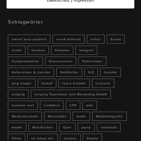
Datenschutz
Impressum
Schlagwörter
amsel tanz quintett
arvid wünsch
erfurt
Event
exakt
fashion
filmaton
fotograf
Fotoproduktion
Greenscreen
Hoferichter
Hoferichter & Jacobs
Hohlkehle
ILS
Jacobs
jörg singer
kampf
laura krettek
Leijione
Leipzig
Leipzig Tourismus und Marketing GmbH
leonore rost
Lichtfest
LTM
mdr
Medientechnik
Mietstudio
mode
Modefotografie
model
Musikvideo
Oper
party
relaunch
Show
so leben wir
sookee
Studio