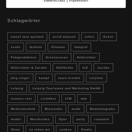
Datenschutz
Impressum
Schlagwörter
amsel tanz quintett
arvid wünsch
erfurt
Event
exakt
fashion
filmaton
fotograf
Fotoproduktion
Greenscreen
Hoferichter
Hoferichter & Jacobs
Hohlkehle
ILS
Jacobs
jörg singer
kampf
laura krettek
Leijione
Leipzig
Leipzig Tourismus und Marketing GmbH
leonore rost
Lichtfest
LTM
mdr
Medientechnik
Mietstudio
mode
Modefotografie
model
Musikvideo
Oper
party
relaunch
Show
so leben wir
sookee
Studio