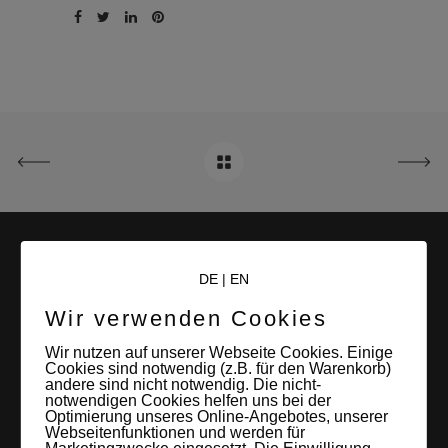
DE
|
EN
Wir verwenden Cookies
Wir nutzen auf unserer Webseite Cookies. Einige
Cookies sind notwendig (z.B. für den Warenkorb)
LEIPZIGS MIETSTUDIO
andere sind nicht notwendig. Die nicht-
notwendigen Cookies helfen uns bei der
Hier lassen sich Foto- und Videoproduktionen aller Art in
Optimierung unseres Online-Angebotes, unserer
Webseitenfunktionen und werden für
entspannter Loftatmosphäre realisieren. Alles da, was man