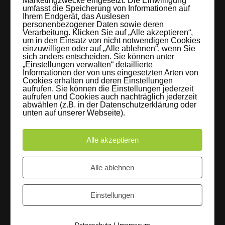
Marketingzwecke eingesetzt. Die Einwilligung
umfasst die Speicherung von Informationen auf
braucht: Technik, Platz, Couch und Kaffee. Folgt uns!
Ihrem Endgerät, das Auslesen
personenbezogener Daten sowie deren
Verarbeitung. Klicken Sie auf „Alle akzeptieren“,
um in den Einsatz von nicht notwendigen Cookies
einzuwilligen oder auf „Alle ablehnen“, wenn Sie
sich anders entscheiden. Sie können unter
Letzte Beiträge
„Einstellungen verwalten“ detaillierte
Informationen der von uns eingesetzten Arten von
Cookies erhalten und deren Einstellungen
60 Jahre WG UNITAS eG [Scholz & Heinz]
aufrufen. Sie können die Einstellungen jederzeit
aufrufen und Cookies auch nachträglich jederzeit
9. Oktober 2017
abwählen (z.B. in der Datenschutzerklärung oder
unten auf unserer Webseite).
FLAMINGOCAT Premium Collection [Susann
Alle akzeptieren
Jehnichen]
24. Juli 2017
Alle ablehnen
Es regnet im Studio [Sons Of Motion]
Einstellungen
5. Juli 2017
Instagram
|