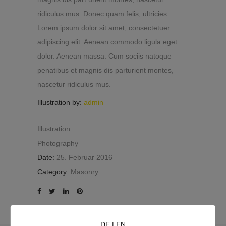
ridiculus mus. Donec quam felis, ultricies.
Lorem ipsum dolor sit amet, consectetuer
adipiscing elit. Aenean commodo ligula eget
dolor. Aenean massa. Cum sociis natoque
penatibus et magnis dis parturient montes,
nascetur ridiculus mus.
Illustration by:
admin
Illustration
Photography
Date:
25. Februar 2016
Category:
Masonry
DE
|
EN