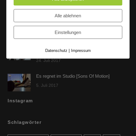
Letzte Beiträge
Alle ablehnen
60 Jahre WG UNITAS eG [Scholz & Heinz]
9. Oktober 2017
Einstellungen
FLAMINGOCAT Premium Collection [Susann
|
Datenschutz
Impressum
Jehnichen]
24. Juli 2017
Es regnet im Studio [Sons Of Motion]
5. Juli 2017
Instagram
Schlagwörter