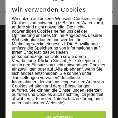
Wir verwenden Cookies
Wir nutzen auf unserer Webseite Cookies. Einige
Cookies sind notwendig (z.B. für den Warenkorb)
andere sind nicht notwendig. Die nicht-
notwendigen Cookies helfen uns bei der
Optimierung unseres Online-Angebotes, unserer
Webseitenfunktionen und werden für
Marketingzwecke eingesetzt. Die Einwilligung
umfasst die Speicherung von Informationen auf
Ihrem Endgerät, das Auslesen
personenbezogener Daten sowie deren
Verarbeitung. Klicken Sie auf „Alle akzeptieren“,
um in den Einsatz von nicht notwendigen Cookies
LEIPZIGS MIETSTUDIO
einzuwilligen oder auf „Alle ablehnen“, wenn Sie
sich anders entscheiden. Sie können unter
„Einstellungen verwalten“ detaillierte
Hier lassen sich Foto- und Videoproduktionen aller Art in
Informationen der von uns eingesetzten Arten von
Cookies erhalten und deren Einstellungen
entspannter Loftatmosphäre realisieren. Alles da, was man
aufrufen. Sie können die Einstellungen jederzeit
braucht: Technik, Platz, Couch und Kaffee. Folgt uns!
aufrufen und Cookies auch nachträglich jederzeit
abwählen (z.B. in der Datenschutzerklärung oder
unten auf unserer Webseite).
Alle akzeptieren