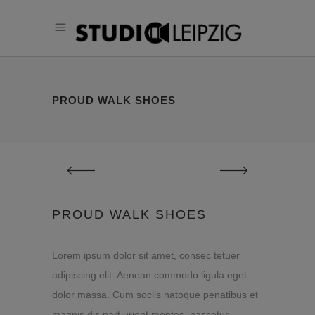
PROUD WALK SHOES
PROUD WALK SHOES
Lorem ipsum dolor sit amet, consec tetuer
adipiscing elit. Aenean commodo ligula eget
dolor massa. Cum sociis natoque penatibus et
magnis dis part urient montes, nascetur