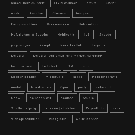
amsel tanz quintett
arvid wünsch
erfurt
Event
exakt
fashion
filmaton
fotograf
Fotoproduktion
Greenscreen
Hoferichter
Hoferichter & Jacobs
Hohlkehle
ILS
Jacobs
jörg singer
kampf
laura krettek
Leijione
Leipzig
Leipzig Tourismus und Marketing GmbH
leonore rost
Lichtfest
LTM
mdr
Medientechnik
Mietstudio
mode
Modefotografie
model
Musikvideo
Oper
party
relaunch
Show
so leben wir
sookee
Studio
Studio Leipzig
susann jehnichen
Tageslicht
tanz
Videoproduktion
visagistin
white screen