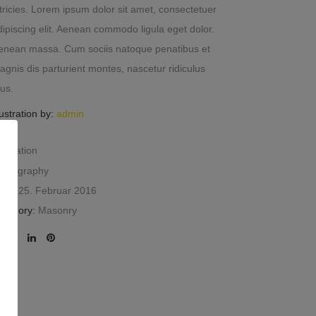
ltricies. Lorem ipsum dolor sit amet, consectetuer
dipiscing elit. Aenean commodo ligula eget dolor.
enean massa. Cum sociis natoque penatibus et
agnis dis parturient montes, nascetur ridiculus
us.
lustration by:
admin
lustration
hotography
ate:
25. Februar 2016
ategory:
Masonry