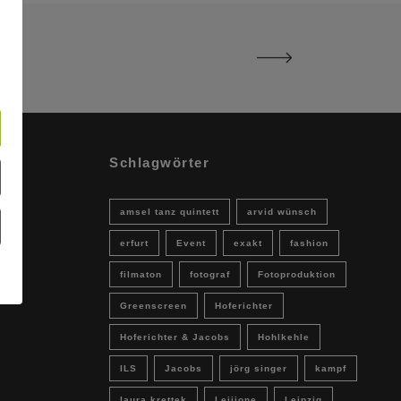
Schlagwörter
amsel tanz quintett
arvid wünsch
erfurt
Event
exakt
fashion
filmaton
fotograf
Fotoproduktion
Greenscreen
Hoferichter
Hoferichter & Jacobs
Hohlkehle
ILS
Jacobs
jörg singer
kampf
laura krettek
Leijione
Leipzig