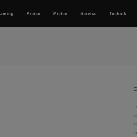
eaming
Preise
Mieten
Service
Technik
L
e
s
m