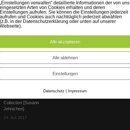
„Einstellungen verwalten“ detaillierte Informationen der von uns
eingesetzten Arten von Cookies erhalten und deren
Einstellungen aufrufen. Sie können die Einstellungen jederzeit
aufrufen und Cookies auch nachträglich jederzeit abwählen
(z.B. in der Datenschutzerklärung oder unten auf unserer
Webseite).
Alle akzeptieren
iträge
Instagram
Alle ablehnen
60 Jahre WG UNITAS eG
[Scholz & Heinz]
Einstellungen
9. Oktober 2017
|
Datenschutz
Impressum
FLAMINGOCAT Premium
Collection [Susann
Jehnichen]
24. Juli 2017