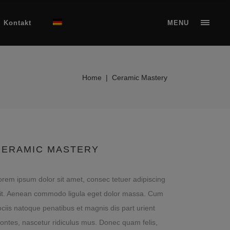
Kontakt
MENU
Home
|
Ceramic Mastery
CERAMIC MASTERY
orem ipsum dolor sit amet, consec tetuer adipiscing
lit. Aenean commodo ligula eget dolor massa. Cum
ociis natoque penatibus et magnis dis part urient
ontes, nascetur ridiculus mus. Donec quam felis,