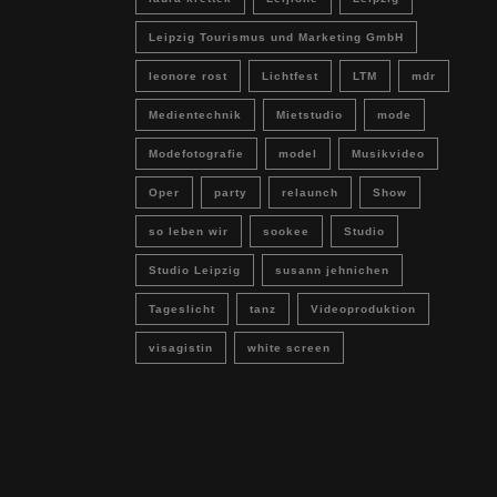
Leipzig Tourismus und Marketing GmbH
leonore rost
Lichtfest
LTM
mdr
Medientechnik
Mietstudio
mode
Modefotografie
model
Musikvideo
Oper
party
relaunch
Show
so leben wir
sookee
Studio
Studio Leipzig
susann jehnichen
Tageslicht
tanz
Videoproduktion
visagistin
white screen