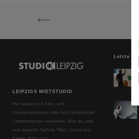
Letzte Be
LEIPZIGS MIETSTUDIO
Hier lassen sich Foto- und
Videoproduktionen aller Art in entspannter
Loftatmosphäre realisieren. Alles da, was
man braucht: Technik, Platz, Couch und
Kaffee. Folgt uns!