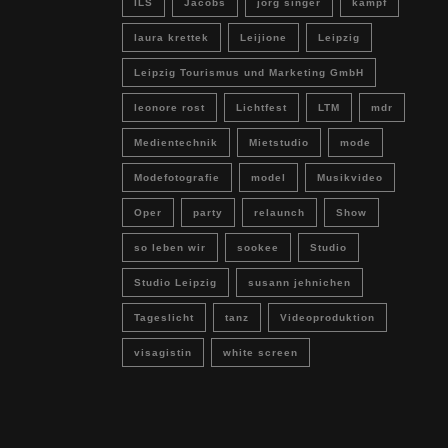
ILS
Jacobs
jörg singer
kampf
laura krettek
Leijione
Leipzig
Leipzig Tourismus und Marketing GmbH
leonore rost
Lichtfest
LTM
mdr
Medientechnik
Mietstudio
mode
Modefotografie
model
Musikvideo
Oper
party
relaunch
Show
so leben wir
sookee
Studio
Studio Leipzig
susann jehnichen
Tageslicht
tanz
Videoproduktion
visagistin
white screen