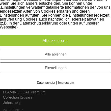
tperson des Studio Leipzigs
wenn Sie sich anders entscheiden. Sie können unter
„Einstellungen verwalten“ detaillierte Informationen der von uns
eingesetzten Arten von Cookies erhalten und deren
Einstellungen aufrufen. Sie können die Einstellungen jederzeit
aufrufen und Cookies auch nachträglich jederzeit abwählen
(z.B. in der Datenschutzerklärung oder unten auf unserer
Webseite).
Alle akzeptieren
Alle ablehnen
iträge
Instagram
60 Jahre WG UNITAS eG
Einstellungen
[Scholz & Heinz]
9. Oktober 2017
|
Datenschutz
Impressum
FLAMINGOCAT Premium
Collection [Susann
Jehnichen]
24. Juli 2017