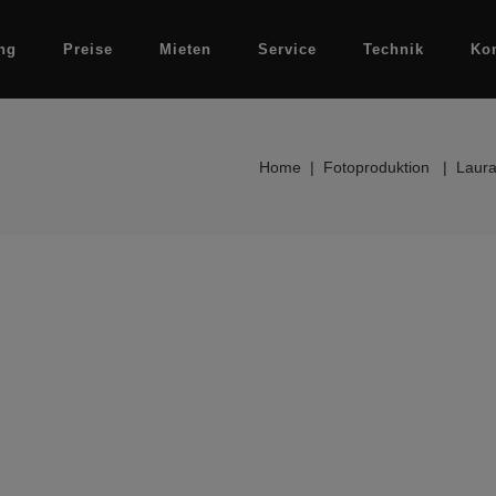
ng
Preise
Mieten
Service
Technik
Ko
Home
|
Fotoproduktion
|
Laura