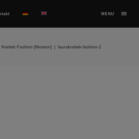
ntakt
MENU
 Krettek Fashion [filmaton]
|
laurakrettek-fashion-2