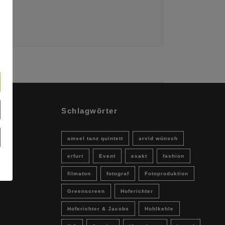
Schlagwörter
amsel tanz quintett
arvid wünsch
erfurt
Event
exakt
fashion
filmaton
fotograf
Fotoproduktion
Greenscreen
Hoferichter
Hoferichter & Jacobs
Hohlkehle