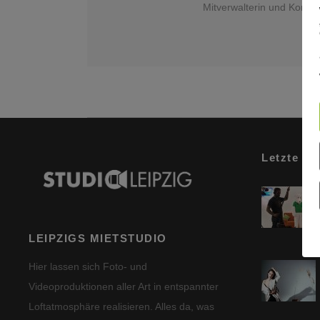
Mitverwalterin und Kontak
Letzte Be
LEIPZIGS MIETSTUDIO
Hier lassen sich Foto- und
Videoproduktionen aller Art in entspannter
Loftatmosphäre realisieren. Alles da, was