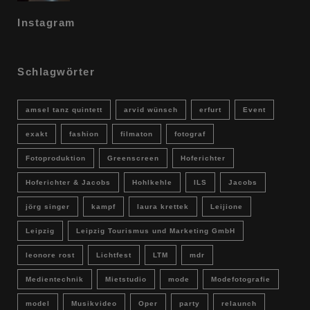
Instagram
Schlagwörter
amsel tanz quintett
arvid wünsch
erfurt
Event
exakt
fashion
filmaton
fotograf
Fotoproduktion
Greenscreen
Hoferichter
Hoferichter & Jacobs
Hohlkehle
ILS
Jacobs
jörg singer
kampf
laura krettek
Leijione
Leipzig
Leipzig Tourismus und Marketing GmbH
leonore rost
Lichtfest
LTM
mdr
Medientechnik
Mietstudio
mode
Modefotografie
model
Musikvideo
Oper
party
relaunch