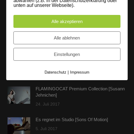
abwählen (z.B. in der Datenschutzerklärung oder
unten auf unserer Webseite).
entspannter Loftatmosphäre realisieren. Alles da, was man
braucht: Technik, Platz, Couch und Kaffee. Folgt uns!
Alle akzeptieren
Alle ablehnen
Letzte Beiträge
Einstellungen
60 Jahre WG UNITAS eG [Scholz & Heinz]
9. Oktober 2017
|
Datenschutz
Impressum
FLAMINGOCAT Premium Collection [Susann
Jehnichen]
24. Juli 2017
Es regnet im Studio [Sons Of Motion]
5. Juli 2017