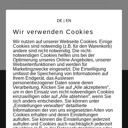
DE
|
EN
Wir verwenden Cookies
WRITTEN BY:
admin
Wir nutzen auf unserer Webseite Cookies. Einige
Cookies sind notwendig (z.B. für den Warenkorb)
andere sind nicht notwendig. Die nicht-
notwendigen Cookies helfen uns bei der
Optimierung unseres Online-Angebotes, unserer
Webseitenfunktionen und werden für
Marketingzwecke eingesetzt. Die Einwilligung
umfasst die Speicherung von Informationen auf
Ihrem Endgerät, das Auslesen
personenbezogener Daten sowie deren
Verarbeitung. Klicken Sie auf „Alle akzeptieren“,
um in den Einsatz von nicht notwendigen Cookies
einzuwilligen oder auf „Alle ablehnen“, wenn Sie
sich anders entscheiden. Sie können unter
„Einstellungen verwalten“ detaillierte
Informationen der von uns eingesetzten Arten von
Cookies erhalten und deren Einstellungen
LEIPZIGS MIETSTUDIO
aufrufen. Sie können die Einstellungen jederzeit
aufrufen und Cookies auch nachträglich jederzeit
Hier lassen sich Foto- und Videoproduktionen aller Art in