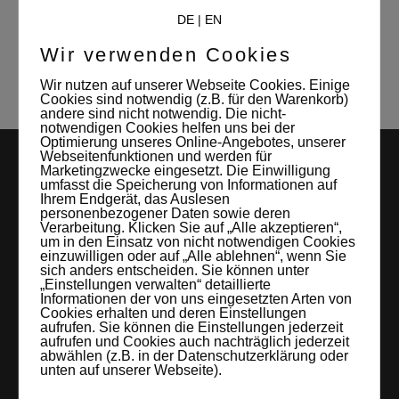
WRITTEN BY:
admin
DE
|
EN
Wir verwenden Cookies
Wir nutzen auf unserer Webseite Cookies. Einige
Cookies sind notwendig (z.B. für den Warenkorb)
andere sind nicht notwendig. Die nicht-
notwendigen Cookies helfen uns bei der
Optimierung unseres Online-Angebotes, unserer
Webseitenfunktionen und werden für
Marketingzwecke eingesetzt. Die Einwilligung
umfasst die Speicherung von Informationen auf
Ihrem Endgerät, das Auslesen
personenbezogener Daten sowie deren
Verarbeitung. Klicken Sie auf „Alle akzeptieren“,
um in den Einsatz von nicht notwendigen Cookies
einzuwilligen oder auf „Alle ablehnen“, wenn Sie
sich anders entscheiden. Sie können unter
LEIPZIGS MIETSTUDIO
„Einstellungen verwalten“ detaillierte
Informationen der von uns eingesetzten Arten von
Hier lassen sich Foto- und Videoproduktionen aller Art in
Cookies erhalten und deren Einstellungen
aufrufen. Sie können die Einstellungen jederzeit
entspannter Loftatmosphäre realisieren. Alles da, was man
aufrufen und Cookies auch nachträglich jederzeit
abwählen (z.B. in der Datenschutzerklärung oder
braucht: Technik, Platz, Couch und Kaffee. Folgt uns!
unten auf unserer Webseite).