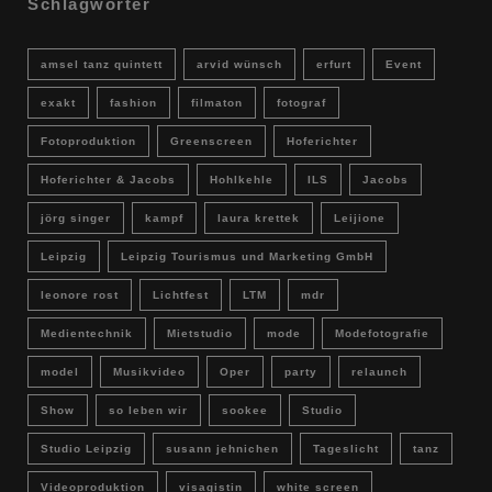
Schlagwörter
amsel tanz quintett
arvid wünsch
erfurt
Event
exakt
fashion
filmaton
fotograf
Fotoproduktion
Greenscreen
Hoferichter
Hoferichter & Jacobs
Hohlkehle
ILS
Jacobs
jörg singer
kampf
laura krettek
Leijione
Leipzig
Leipzig Tourismus und Marketing GmbH
leonore rost
Lichtfest
LTM
mdr
Medientechnik
Mietstudio
mode
Modefotografie
model
Musikvideo
Oper
party
relaunch
Show
so leben wir
sookee
Studio
Studio Leipzig
susann jehnichen
Tageslicht
tanz
Videoproduktion
visagistin
white screen