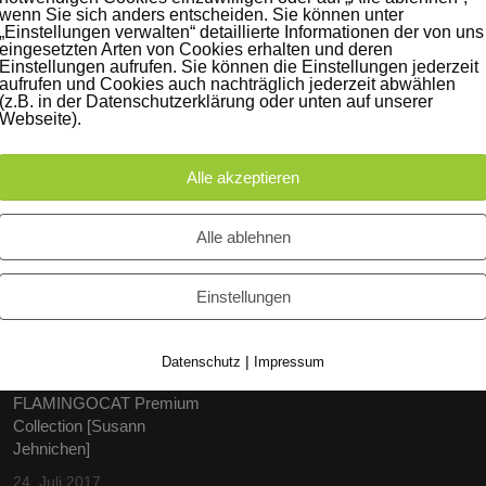
wenn Sie sich anders entscheiden. Sie können unter
„Einstellungen verwalten“ detaillierte Informationen der von uns
eingesetzten Arten von Cookies erhalten und deren
Einstellungen aufrufen. Sie können die Einstellungen jederzeit
aufrufen und Cookies auch nachträglich jederzeit abwählen
(z.B. in der Datenschutzerklärung oder unten auf unserer
Webseite).
Alle akzeptieren
Alle ablehnen
iträge
Instagram
60 Jahre WG UNITAS eG
Einstellungen
[Scholz & Heinz]
9. Oktober 2017
|
Datenschutz
Impressum
FLAMINGOCAT Premium
Collection [Susann
Jehnichen]
24. Juli 2017