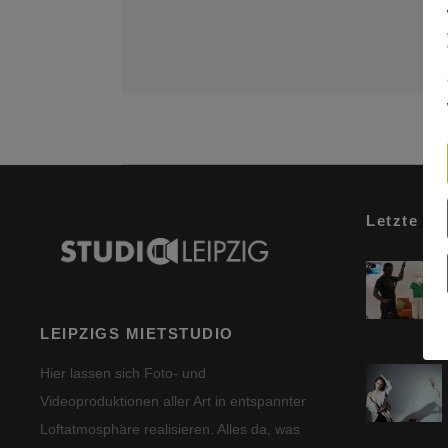
Letzte Be
LEIPZIGS MIETSTUDIO
Hier lassen sich Foto- und
Videoproduktionen aller Art in entspannter
Loftatmosphäre realisieren. Alles da, was