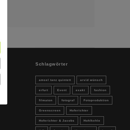
Schlagwörter
amsel tanz quintett
arvid wünsch
erfurt
Event
exakt
fashion
filmaton
fotograf
Fotoproduktion
Greenscreen
Hoferichter
Hoferichter & Jacobs
Hohlkehle