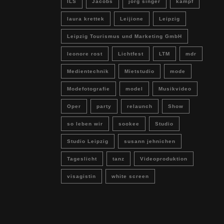
ILS
Jacobs
jörg singer
kampf
laura krettek
Leijione
Leipzig
Leipzig Tourismus und Marketing GmbH
leonore rost
Lichtfest
LTM
mdr
Medientechnik
Mietstudio
mode
Modefotografie
model
Musikvideo
Oper
party
relaunch
Show
so leben wir
sookee
Studio
Studio Leipzig
susann jehnichen
Tageslicht
tanz
Videoproduktion
visagistin
white screen