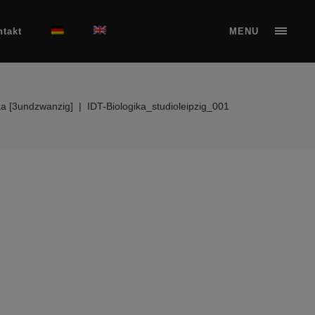
ntakt
MENU
ka [3undzwanzig]
|
IDT-Biologika_studioleipzig_001