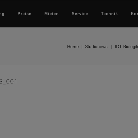
ng
Preise
Mieten
Service
Technik
Ko
Home
|
Studionews
|
IDT Biologi
G_001