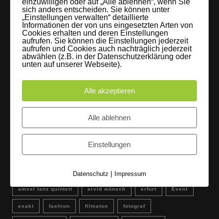
einzuwilligen oder auf „Alle ablehnen“, wenn Sie
sich anders entscheiden. Sie können unter
9. Oktober 2017
„Einstellungen verwalten“ detaillierte
Informationen der von uns eingesetzten Arten von
Cookies erhalten und deren Einstellungen
FLAMINGOCAT Premium Collection [Susann
aufrufen. Sie können die Einstellungen jederzeit
Jehnichen]
aufrufen und Cookies auch nachträglich jederzeit
abwählen (z.B. in der Datenschutzerklärung oder
24. Juli 2017
unten auf unserer Webseite).
Es regnet im Studio [Sons Of Motion]
Alle akzeptieren
5. Juli 2017
Alle ablehnen
Instagram
Einstellungen
Schlagwörter
|
Datenschutz
Impressum
amsel tanz quintett
arvid wünsch
erfurt
Event
exakt
fashion
filmaton
fotograf