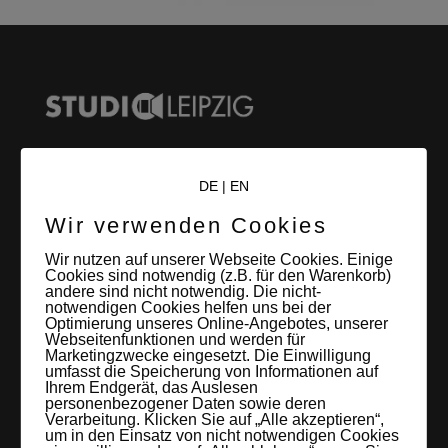
DE
|
EN
LEIPZIGS MIETSTUDIO
Wir verwenden Cookies
Hier lassen sich Foto- und Videoproduktionen aller Art in
entspannter Loftatmosphäre realisieren. Alles da, was man
Wir nutzen auf unserer Webseite Cookies. Einige
Cookies sind notwendig (z.B. für den Warenkorb)
braucht: Technik, Platz, Couch und Kaffee. Folgt uns!
andere sind nicht notwendig. Die nicht-
notwendigen Cookies helfen uns bei der
Optimierung unseres Online-Angebotes, unserer
Webseitenfunktionen und werden für
Marketingzwecke eingesetzt. Die Einwilligung
umfasst die Speicherung von Informationen auf
Ihrem Endgerät, das Auslesen
Letzte Beiträge
personenbezogener Daten sowie deren
Verarbeitung. Klicken Sie auf „Alle akzeptieren“,
um in den Einsatz von nicht notwendigen Cookies
60 Jahre WG UNITAS eG [Scholz & Heinz]