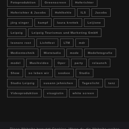
Fotoproduktion
Greenscreen
Hoferichter
Hoferichter & Jacobs
Hohlkehle
ILS
Jacobs
jörg singer
kampf
laura krettek
Leijione
Leipzig
Leipzig Tourismus und Marketing GmbH
leonore rost
Lichtfest
LTM
mdr
Medientechnik
Mietstudio
mode
Modefotografie
model
Musikvideo
Oper
party
relaunch
Show
so leben wir
sookee
Studio
Studio Leipzig
susann jehnichen
Tageslicht
tanz
Videoproduktion
visagistin
white screen