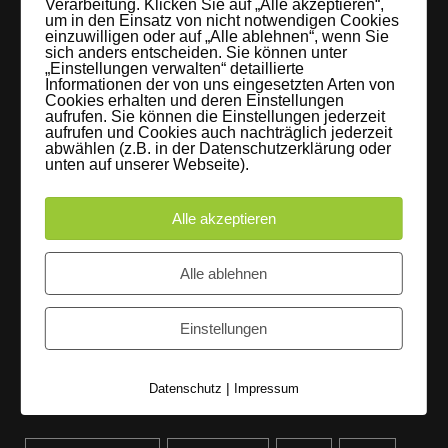
Verarbeitung. Klicken Sie auf „Alle akzeptieren“,
Letzte Beiträge
um in den Einsatz von nicht notwendigen Cookies
einzuwilligen oder auf „Alle ablehnen“, wenn Sie
sich anders entscheiden. Sie können unter
60 Jahre WG UNITAS eG [Scholz & Heinz]
„Einstellungen verwalten“ detaillierte
Informationen der von uns eingesetzten Arten von
9. Oktober 2017
Cookies erhalten und deren Einstellungen
aufrufen. Sie können die Einstellungen jederzeit
aufrufen und Cookies auch nachträglich jederzeit
FLAMINGOCAT Premium Collection [Susann
abwählen (z.B. in der Datenschutzerklärung oder
Jehnichen]
unten auf unserer Webseite).
24. Juli 2017
Alle akzeptieren
Es regnet im Studio [Sons Of Motion]
Alle ablehnen
5. Juli 2017
Instagram
Einstellungen
|
Datenschutz
Impressum
Schlagwörter