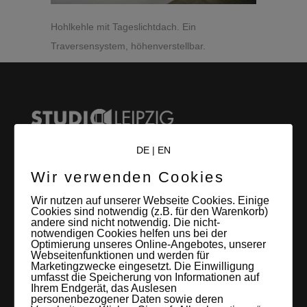
Hohlkehle mit Tageslichtdach. Ein
Traversensystem, höhenverstellbar.
DE
|
EN
Wir verwenden Cookies
LEIPZIGS MIETSTUDIO
Wir nutzen auf unserer Webseite Cookies. Einige
Hier lassen sich Foto- und Videoproduktionen aller Art in
Cookies sind notwendig (z.B. für den Warenkorb)
entspannter Loftatmosphäre realisieren. Alles da, was man
andere sind nicht notwendig. Die nicht-
notwendigen Cookies helfen uns bei der
braucht: Technik, Platz, Couch und Kaffee. Folgt uns!
Optimierung unseres Online-Angebotes, unserer
Webseitenfunktionen und werden für
Marketingzwecke eingesetzt. Die Einwilligung
umfasst die Speicherung von Informationen auf
Ihrem Endgerät, das Auslesen
personenbezogener Daten sowie deren