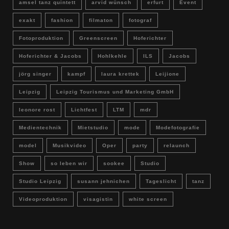
amsel tanz quintett
arvid wünsch
erfurt
Event
exakt
fashion
filmaton
fotograf
Fotoproduktion
Greenscreen
Hoferichter
Hoferichter & Jacobs
Hohlkehle
ILS
Jacobs
jörg singer
kampf
laura krettek
Leijione
Leipzig
Leipzig Tourismus und Marketing GmbH
leonore rost
Lichtfest
LTM
mdr
Medientechnik
Mietstudio
mode
Modefotografie
model
Musikvideo
Oper
party
relaunch
Show
so leben wir
sookee
Studio
Studio Leipzig
susann jehnichen
Tageslicht
tanz
Videoproduktion
visagistin
white screen