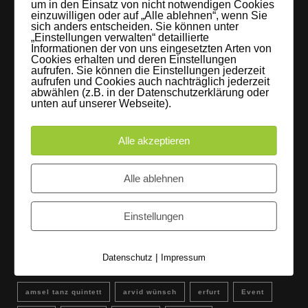
um in den Einsatz von nicht notwendigen Cookies
einzuwilligen oder auf „Alle ablehnen“, wenn Sie
60 Jahre WG UNITAS eG [Scholz & Heinz]
sich anders entscheiden. Sie können unter
„Einstellungen verwalten“ detaillierte
9. Oktober 2017
Informationen der von uns eingesetzten Arten von
Cookies erhalten und deren Einstellungen
aufrufen. Sie können die Einstellungen jederzeit
FLAMINGOCAT Premium Collection [Susann
aufrufen und Cookies auch nachträglich jederzeit
abwählen (z.B. in der Datenschutzerklärung oder
Jehnichen]
unten auf unserer Webseite).
24. Juli 2017
Alle akzeptieren
Es regnet im Studio [Sons Of Motion]
5. Juli 2017
Alle ablehnen
Instagram
Einstellungen
Schlagwörter
|
Datenschutz
Impressum
amsel tanz quintett
arvid wünsch
erfurt
Event