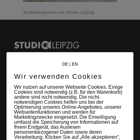
Studioequipment von Studio Leipzig
DE
|
EN
LEIPZIGS MIETSTUDIO
Wir verwenden Cookies
Hier lassen sich Foto- und Videoproduktionen aller Art in
Wir nutzen auf unserer Webseite Cookies. Einige
Cookies sind notwendig (z.B. für den Warenkorb)
entspannter Loftatmosphäre realisieren. Alles da, was man
andere sind nicht notwendig. Die nicht-
braucht: Technik, Platz, Couch und Kaffee. Folgt uns!
notwendigen Cookies helfen uns bei der
Optimierung unseres Online-Angebotes, unserer
Webseitenfunktionen und werden für
Marketingzwecke eingesetzt. Die Einwilligung
umfasst die Speicherung von Informationen auf
Ihrem Endgerät, das Auslesen
personenbezogener Daten sowie deren
Letzte Beiträge
Verarbeitung. Klicken Sie auf „Alle akzeptieren“,