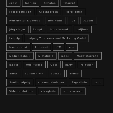
exakt
fashion
filmaton
fotograf
Fotoproduktion
Greenscreen
Hoferichter
Hoferichter & Jacobs
Hohlkehle
ILS
Jacobs
jörg singer
kampf
laura krettek
Leijione
Leipzig
Leipzig Tourismus und Marketing GmbH
leonore rost
Lichtfest
LTM
mdr
Medientechnik
Mietstudio
mode
Modefotografie
model
Musikvideo
Oper
party
relaunch
Show
so leben wir
sookee
Studio
Studio Leipzig
susann jehnichen
Tageslicht
tanz
Videoproduktion
visagistin
white screen