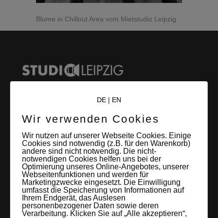
Blume in Chillout Area vom Mietstudio Leipzig
DE
|
EN
LEIPZIGS MIETSTUDIO
Wir verwenden Cookies
Hier lassen sich Foto- und Videoproduktionen aller Art in
Wir nutzen auf unserer Webseite Cookies. Einige
Cookies sind notwendig (z.B. für den Warenkorb)
entspannter Loftatmosphäre realisieren. Alles da, was man
andere sind nicht notwendig. Die nicht-
braucht: Technik, Platz, Couch und Kaffee. Folgt uns!
notwendigen Cookies helfen uns bei der
Optimierung unseres Online-Angebotes, unserer
Webseitenfunktionen und werden für
Marketingzwecke eingesetzt. Die Einwilligung
umfasst die Speicherung von Informationen auf
Ihrem Endgerät, das Auslesen
personenbezogener Daten sowie deren
Letzte Beiträge
Verarbeitung. Klicken Sie auf „Alle akzeptieren“,