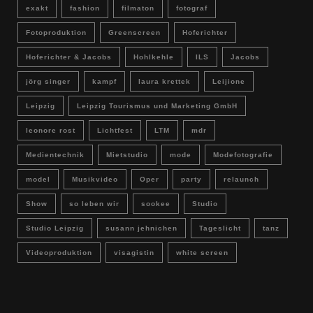
exakt
fashion
filmaton
fotograf
Fotoproduktion
Greenscreen
Hoferichter
Hoferichter & Jacobs
Hohlkehle
ILS
Jacobs
jörg singer
kampf
laura krettek
Leijione
Leipzig
Leipzig Tourismus und Marketing GmbH
leonore rost
Lichtfest
LTM
mdr
Medientechnik
Mietstudio
mode
Modefotografie
model
Musikvideo
Oper
party
relaunch
Show
so leben wir
sookee
Studio
Studio Leipzig
susann jehnichen
Tageslicht
tanz
Videoproduktion
visagistin
white screen