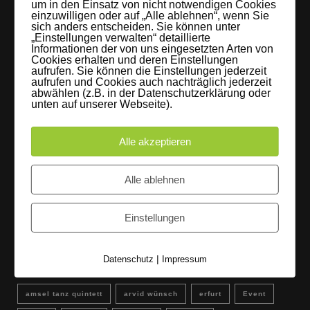
um in den Einsatz von nicht notwendigen Cookies
einzuwilligen oder auf „Alle ablehnen“, wenn Sie
60 Jahre WG UNITAS eG [Scholz & Heinz]
sich anders entscheiden. Sie können unter
„Einstellungen verwalten“ detaillierte
9. Oktober 2017
Informationen der von uns eingesetzten Arten von
Cookies erhalten und deren Einstellungen
aufrufen. Sie können die Einstellungen jederzeit
FLAMINGOCAT Premium Collection [Susann
aufrufen und Cookies auch nachträglich jederzeit
abwählen (z.B. in der Datenschutzerklärung oder
Jehnichen]
unten auf unserer Webseite).
24. Juli 2017
Alle akzeptieren
Es regnet im Studio [Sons Of Motion]
5. Juli 2017
Alle ablehnen
Instagram
Einstellungen
Schlagwörter
|
Datenschutz
Impressum
amsel tanz quintett
arvid wünsch
erfurt
Event